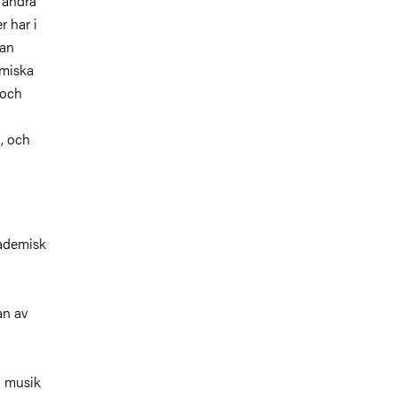
 andra
 har i
man
tmiska
 och
, och
kademisk
an av
i musik