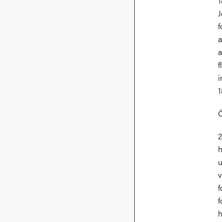
1
J
f
a
a
f
i
1
Ö
2
h
u
v
f
f
h