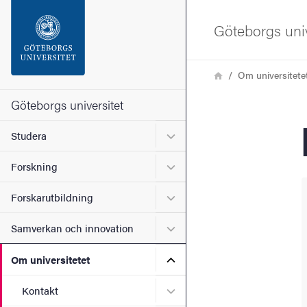
Sökfunktionen
Göteborgs univ
Sidfoten
Länkstig
Hem
Om universitete
Kontakta universitetet
Göteborgs universitet
Undermeny för Studera
Studera
Om webbplatsen
Undermeny för Forskning
Forskning
Undermeny för Forskarutbi
Forskarutbildning
Undermeny för Samverkan 
Samverkan och innovation
Undermeny för Om universi
Om universitetet
Undermeny för Kontakt
Kontakt