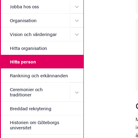
Undermeny för Jobba hos 
Jobba hos oss
Undermeny för Organisati
Organisation
Undermeny för Vision och 
Vision och värderingar
Hitta organisation
Hitta person
Rankning och erkännanden
Ceremonier och
Undermeny för Ceremonier 
traditioner
Breddad rekrytering
M
Historien om Göteborgs
i
universitet
ä