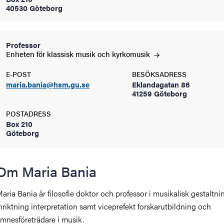
40530 Göteborg
oss
on
Professor
Enheten för klassisk musik och
kyrkomusik
värderingar
E-POST
BESÖKSADRESS
maria.bania@hsm.gu.se
Eklandagatan 86
41259 Göteborg
POSTADRESS
Box 210
Göteborg
och traditioner
Om Maria Bania
aria Bania är filosofie doktor och professor i musikalisk gestaltn
nriktning interpretation samt viceprefekt forskarutbildning och
mnesföreträdare i musik.