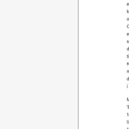
e
k
o
C
e
s
d
t
K
m
d
i
M
‘
1
l