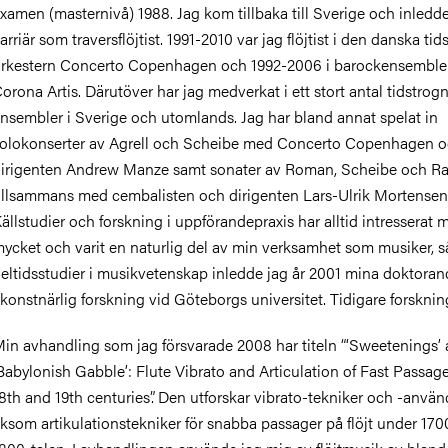
xamen (masternivå) 1988. Jag kom tillbaka till Sverige och inledd
arriär som traversflöjtist. 1991-2010 var jag flöjtist i den danska ti
rkestern Concerto Copenhagen och 1992-2006 i barockensembl
orona Artis. Därutöver har jag medverkat i ett stort antal tidstrog
nsembler i Sverige och utomlands. Jag har bland annat spelat in
olokonserter av Agrell och Scheibe med Concerto Copenhagen 
irigenten Andrew Manze samt sonater av Roman, Scheibe och R
illsammans med cembalisten och dirigenten Lars-Ulrik Mortensen
ällstudier och forskning i uppförandepraxis har alltid intresserat 
ycket och varit en naturlig del av min verksamhet som musiker, så
eltidsstudier i musikvetenskap inledde jag år 2001 mina doktoran
 konstnärlig forskning vid Göteborgs universitet. Tidigare forsknin
in avhandling som jag försvarade 2008 har titeln “‘Sweetenings’
Babylonish Gabble’: Flute Vibrato and Articulation of Fast Passage
8th and 19th centuries”. Den utforskar vibrato-tekniker och -anvä
iksom artikulationstekniker för snabba passager på flöjt under 17