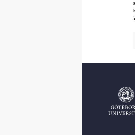
a
f
ä