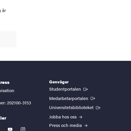
 är
Genvägar
ress
(Extern länk)
Studentportalen
nisation
(Extern länk)
Medarbetarportalen
er: 202100-3153
(Extern länk)
Universitetsbiblioteket
Jobba hos oss
ler
Press och media