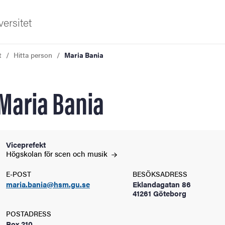
ersitet
t
Hitta person
Maria Bania
Maria Bania
ldning
Viceprefekt
Högskolan för scen och
musik
och innovation
E-POST
BESÖKSADRESS
maria.bania@hsm.gu.se
Eklandagatan 86
tetet
41261 Göteborg
POSTADRESS
Box 210