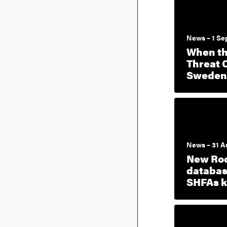
News – 1 Se
When th
Threat 
Sweden
News – 31 A
New Roc
databas
SHFAs k