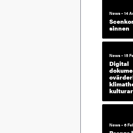
News – 14 A
Scenkons
sinnen
News – 15 F
Digital
dokume
ovärderl
klimath
kultura
News – 6 Fe
Bronze 