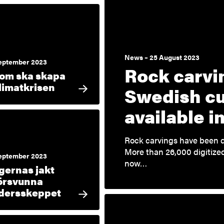
News – 25 August 2023
eptember 2023
Rock carvi
om ska skapa
limatkrisen
Swedish cu
available 
Rock carvings have been d
More than 26,000 digitize
eptember 2023
now…
gernas jakt
försvunna
dersskeppet