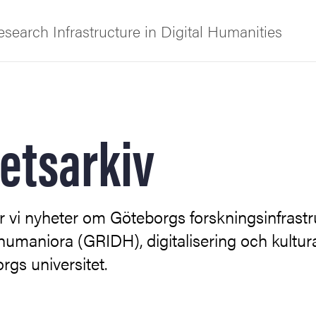
earch Infrastructure in Digital Humanities
f Gothenburg
etsarkiv
 vi nyheter om Göteborgs forskningsinfrastr
nts
l humaniora (GRIDH), digitalisering och kultur
rgs universitet.