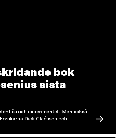
skridande bok
senius sista
etentiös och experimentell. Men också
. Forskarna Dick Claésson och…