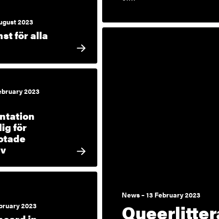
ugust 2023
t för alla
ebruary 2023
ntation
ig för
otade
rv
News – 13 February 2023
Queerlitter
bruary 2023
hoard in