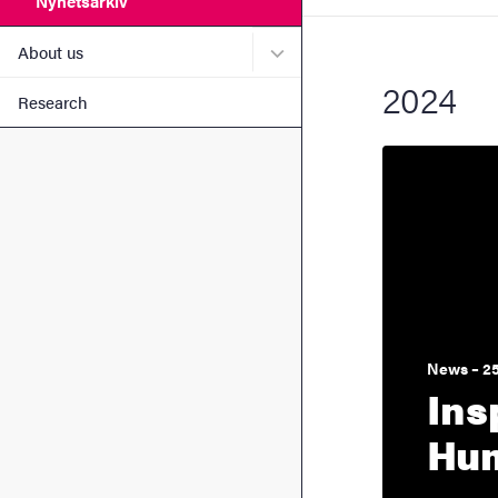
Nyhetsarkiv
Submenu for About us
About us
2024
Research
News – 25
Ins
Hum