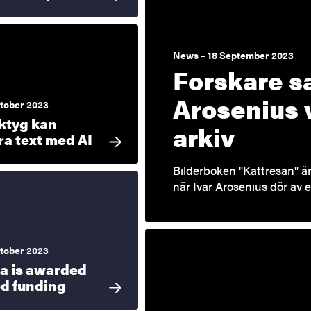
News – 18 September 2023
Forskare s
Arosenius v
tober 2023
rktyg kan
arkiv
ra text med AI
Bilderboken "Kattresan" är
när Ivar Arosenius dör av e
tober 2023
a is awarded
d funding