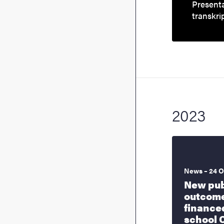
Presenta
transkri
2023
News – 24 O
New pub
outcome
finance
school 