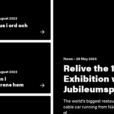
ugust 2023
s i ord och
News – 29 May 2023
Relive the 
ugust 2023
Exhibition 
n i
ärens hem
Jubileumsp
The world’s biggest restau
cable car running from N
of…