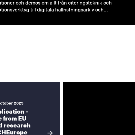
tioner och demos om allt från citeringsteknik och
ptionsverktyg till digitala hällristningsarkiv och…
ctober 2023
lication –
 from EU
d research
CHEurope