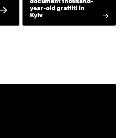
document thousand-
year-old graffiti in
Kyiv