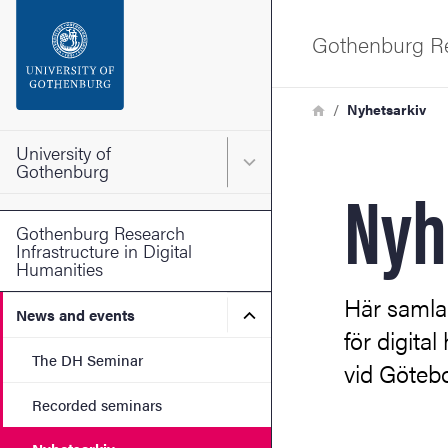
Search function
Gothenburg Res
Footer
Breadcrumb
Home
Nyhetsarkiv
Contact the university
University of
Main menu for University o
Gothenburg
Nyh
About the website
Gothenburg Research
Infrastructure in Digital
Humanities
Här samlar
Submenu for News and eve
News and events
för digita
The DH Seminar
vid Götebo
Recorded seminars