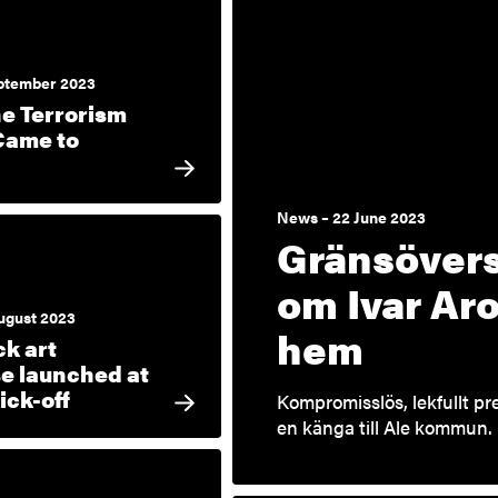
ptember 2023
e Terrorism
Came to
News – 22 June 2023
Gränsöver
om Ivar Aro
ugust 2023
hem
k art
e launched at
ick-off
Kompromisslös, lekfullt pr
en känga till Ale kommun