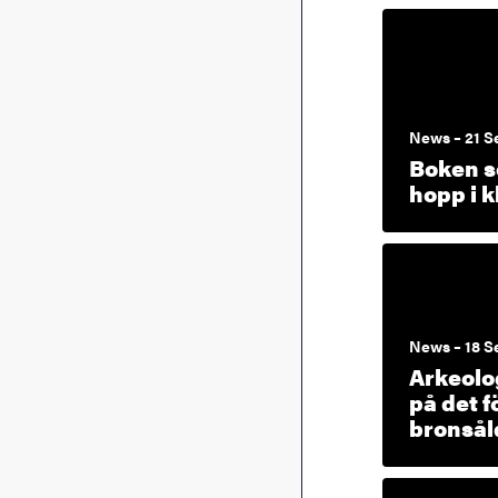
News – 21 S
Boken s
hopp i k
News – 18 S
Arkeolo
på det 
bronsål