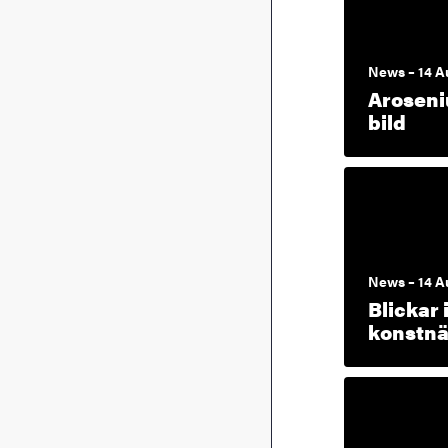
News – 14 A
Aroseniu
bild
News – 14 A
Blickar i
konstn