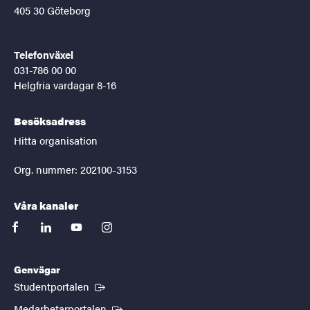
405 30 Göteborg
Telefonväxel
031-786 00 00
Helgfria vardagar 8-16
Besöksadress
Hitta organisation
Org. nummer: 202100-3153
Våra kanaler
facebook
linkedin
youtube
instagram
Genvägar
(Extern länk)
Studentportalen
(Extern länk)
Medarbetarportalen