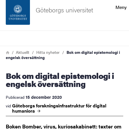
Sökfunktionen
Meny
Göteborgs universitet
Sidfoten
Sök
Kontakta universitetet
Länkstig
Hem
Aktuellt
Hitta nyheter
Bok om digital epistemologi i
engelsk översättning
Om webbplatsen
Bok om digital epistemologi i
engelsk översättning
15 december 2020
Publicerad
Göteborgs forskningsinfrastruktur för digital
vid
humaniora
Boken Bomber, virus, kuriosakabinett: texter om