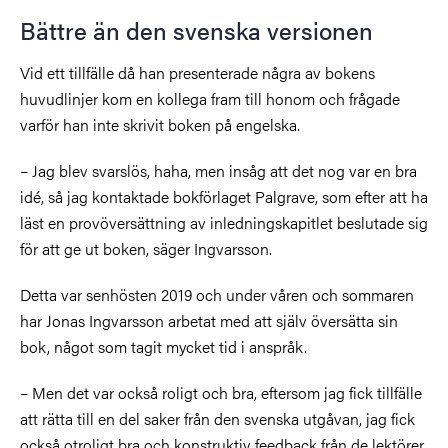
Bättre än den svenska versionen
Vid ett tillfälle då han presenterade några av bokens
huvudlinjer kom en kollega fram till honom och frågade
varför han inte skrivit boken på engelska.
– Jag blev svarslös, haha, men insåg att det nog var en bra
idé, så jag kontaktade bokförlaget Palgrave, som efter att ha
läst en provöversättning av inledningskapitlet beslutade sig
för att ge ut boken, säger Ingvarsson.
Detta var senhösten 2019 och under våren och sommaren
har Jonas Ingvarsson arbetat med att själv översätta sin
bok, något som tagit mycket tid i anspråk.
– Men det var också roligt och bra, eftersom jag fick tillfälle
att rätta till en del saker från den svenska utgåvan, jag fick
också otroligt bra och konstruktiv feedback från de lektörer