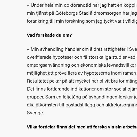
– Under hela min doktorandtid har jag haft en koppling
min tjänst på Göteborgs Stad äldreomsorgen har jag 
förankring till min forskning som jag tyckt varit väldig
Vad forskade du om?
– Min avhandling handlar om äldres rättigheter i Sv
overifierade hypoteser och få storskaliga studier vad
omsorgsanvändning och ekonomiska levnadsvillkor h
möjlighet att pröva flera av hypoteserna inom ramen
Resultatet pekar på att mycket har blivit bra för många
Det finns fortfarande indikationer om stor social ojä
grupper. Som en följetång på avhandlingen forskar 
öka åtkomsten till bostadstillägg och äldreförsörjnin
Sverige.
Vilka fördelar finns det med att forska via sin arbet