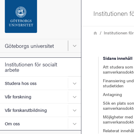
Sökfunktionen
Institutionen f
Sidfoten
Länkstig
Hem
Institutionen för
Kontakta universitetet
Göteborgs universitet
Huvudmeny för Göteborgs un
Sidans innehåll
Om webbplatsen
Institutionen för socialt
Att studera som
arbete
samverkansdokt
Finansiering und
Undermeny för Studera ho
Studera hos oss
studietiden
Antagning
Undermeny för Vår forskni
Vår forskning
Sök en plats so
samverkansdokt
Undermeny för Vår forskaru
Vår forskarutbildning
Möjligheter med 
samverkansdokt
Undermeny för Om oss
Om oss
Relaterat innehål