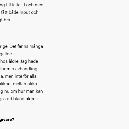
 till fältet. I och med
fått både input och
t bra.
erige. Det fanns många
 gällde
os äldre. Jag hade
 för min avhandling.
, men inte för alla.
mlikhet mellan olika
jag nu om hur man kan
gsstöd bland äldre i
sgivare?