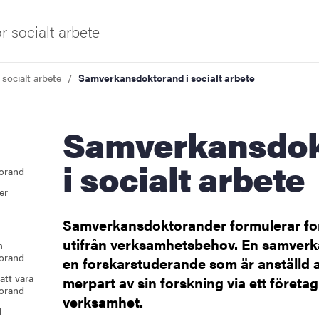
ör socialt arbete
 socialt arbete
Samverkansdoktorand i socialt arbete
iversitet
Samverkansdoktorand
i socialt arbete
orand
er
s oss
Samverkansdoktorander formulerar fo
ng
utifrån verksamhetsbehov. En samver
m
orand
tbildning
en forskarstuderande som är anställd 
att vara
merpart av sin forskning via ett företag
orand
verksamhet.
l