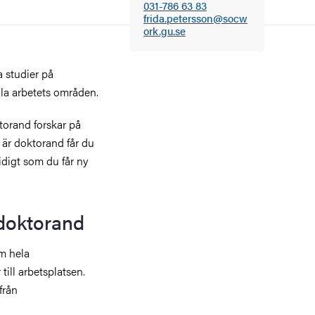
031-786 63 83
frida.petersson@socw
ork.gu.se
 studier på
ala arbetets områden.
orand forskar på
 är doktorand får du
idigt som du får ny
doktorand
m hela
till arbetsplatsen.
från