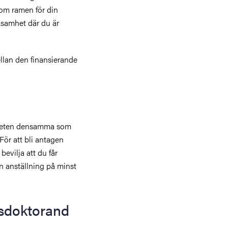
nom ramen för din
ksamhet där du är
ellan den finansierande
gheten densamma som
För att bli antagen
evilja att du får
in anställning på minst
sdoktorand