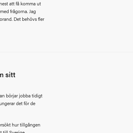
nnest att få komma ut
 med frågorna. Jag
torand. Det behövs fler
 sitt
an börjar jobba tidigt
ungerar det för de
sökt hur tillgången
till Sverige.