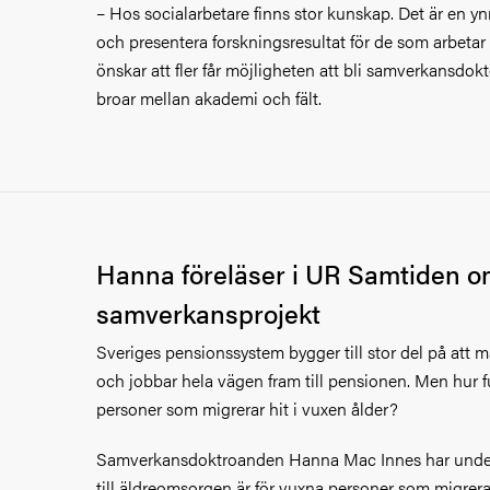
– Hos socialarbetare finns stor kunskap. Det är en y
och presentera forskningsresultat för de som arbetar
önskar att fler får möjligheten att bli samverkansdok
broar mellan akademi och fält.
Hanna föreläser i UR Samtiden om
samverkansprojekt
Sveriges pensionssystem bygger till stor del på att m
och jobbar hela vägen fram till pensionen. Men hur f
personer som migrerar hit i vuxen ålder?
Samverkansdoktroanden Hanna Mac Innes har under
till äldreomsorgen är för vuxna personer som migrerat 