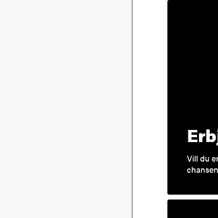
Erb
Vill du 
chansen 