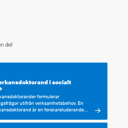
en del
rkansdoktorand i socialt
e
ansdoktorander formulerar
ngsfrågor utifrån verksamhetsbehov. En
ansdoktorand är en forskarstuderande…