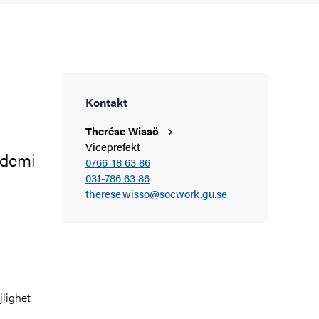
Kontakt
Therése
Wissö
Viceprefekt
ademi
0766-18 63 86
031-786 63 86
therese.wisso@socwork.gu.se
jlighet