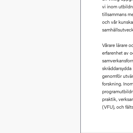
vi inom utbildn
tillsammans me
och vår kunskap
samhällsutveck
Vårare lärare o
erfarenhet av 
samverkansform
skräddarsydda 
genomför utvär
forskning. Inom
programutbildn
praktik, verks
(VFU), och fält