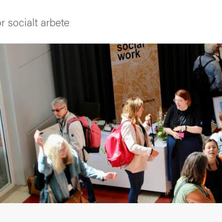
ör socialt arbete
iversitet
s oss
ng
tbildning