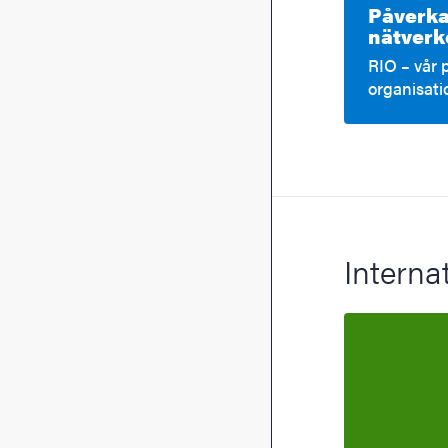
Påverka
nätverk
RIO – vår 
organisati
Interna