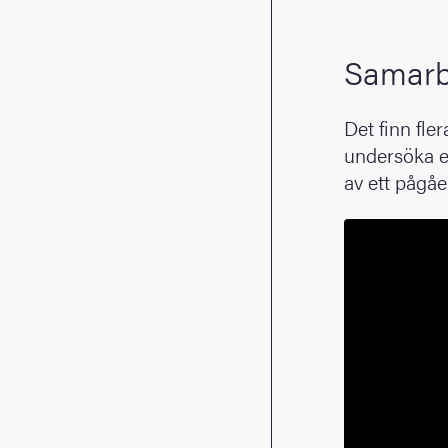
Samarbe
Det finn fle
undersöka e
av ett pågåe