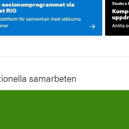
 socionomprogrammet via
Studera 
et RIO
Kompe
uppdr
plattform för samverkan med idéburna
oner
Anlita 
tionella samarbeten