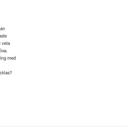
kan
aste
u veta
ösa,
ring med
cklas?