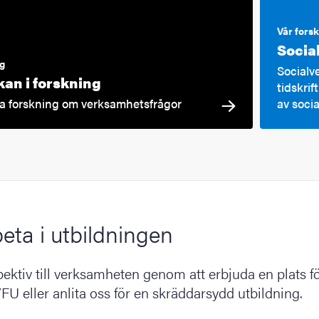
Vår fors
Social
ng
Socialv
an i forskning
tidskrif
a forskning om verksamhetsfrågor
av soci
ta i utbildningen
ektiv till verksamheten genom att erbjuda en plats f
 VFU eller anlita oss för en skräddarsydd utbildning.