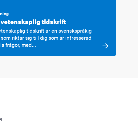
kning
vetenskaplig tidskrift
etenskaplig tidskrift är en svenskspråkig
t som riktar sig till dig som är intresserad
ala frågor, med…
ör