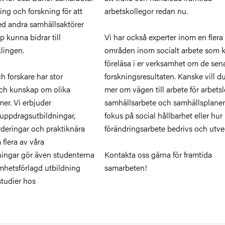
ing och forskning för att
arbetskollegor redan nu.
d andra samhällsaktörer
 kunna bidrar till
Vi har också experter inom en flera
lingen.
områden inom socialt arbete som 
föreläsa i er verksamhet om de sen
ch forskare har stor
forskningsresultaten. Kanske vill d
och kunskap om olika
mer om vägen till arbete för arbetsl
er. Vi erbjuder
samhällsarbete och samhällsplane
uppdragsutbildningar,
fokus på social hållbarhet eller hur
deringar och praktiknära
förändringsarbete bedrivs och utve
 flera av våra
ingar gör även studenterna
Kontakta oss gärna för framtida
amhetsförlagd utbildning
samarbeten!
studier hos