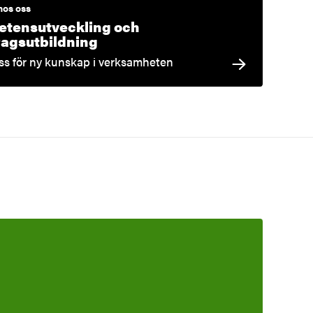
hos oss
tensutveckling och
agsutbildning
oss för ny kunskap i verksamheten