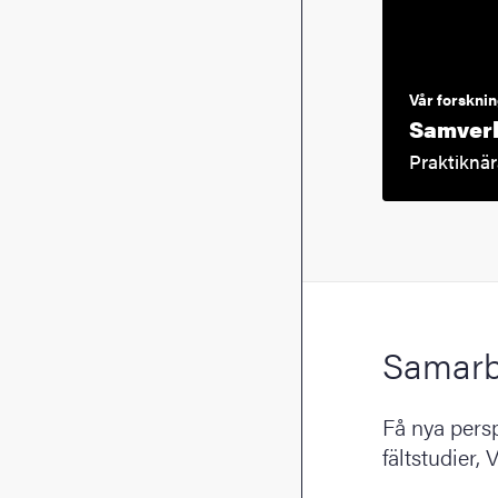
Vår forskni
Samverk
Praktiknär
Samarbe
Få nya persp
fältstudier,