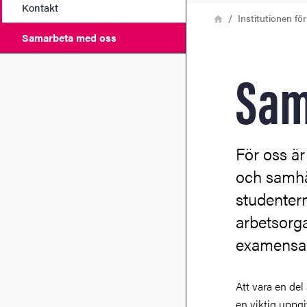
Kontakt
Länkstig
Hem
Institutionen för
Samarbeta med oss
Sam
För oss ä
och samhäl
studenter
arbetsorga
examensar
Att vara en del
en viktig uppgi