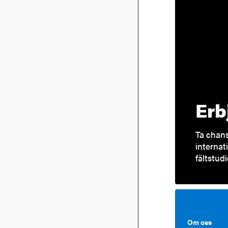
Erb
Ta chan
internat
fältstudi
Om oss