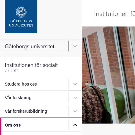
Sökfunktionen
Institutionen f
Sidfoten
Bild
Kontakta universitetet
Göteborgs universitet
Huvudmeny för Göteborgs un
Om webbplatsen
Institutionen för socialt
arbete
Undermeny för Studera ho
Studera hos oss
Undermeny för Vår forskni
Vår forskning
Undermeny för Vår forskaru
Vår forskarutbildning
Undermeny för Om oss
Om oss