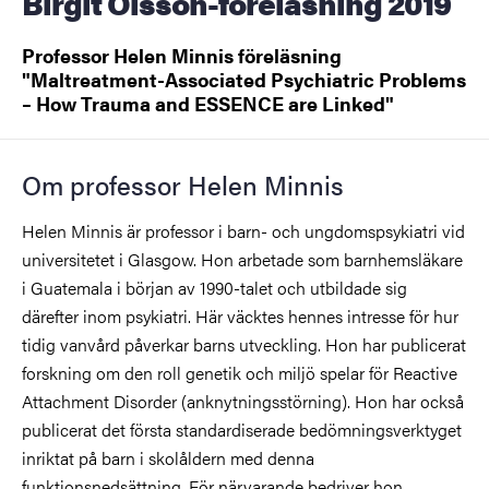
Birgit Olsson-föreläsning 2019
Professor Helen Minnis föreläsning
"Maltreatment-Associated Psychiatric Problems
– How Trauma and ESSENCE are Linked"
Om professor Helen Minnis
Helen Minnis är professor i barn- och ungdomspsykiatri vid
universitetet i Glasgow. Hon arbetade som barnhemsläkare
i Guatemala i början av 1990-talet och utbildade sig
därefter inom psykiatri. Här väcktes hennes intresse för hur
tidig vanvård påverkar barns utveckling. Hon har publicerat
forskning om den roll genetik och miljö spelar för Reactive
Attachment Disorder (anknytningsstörning). Hon har också
publicerat det första standardiserade bedömningsverktyget
inriktat på barn i skolåldern med denna
funktionsnedsättning. För närvarande bedriver hon