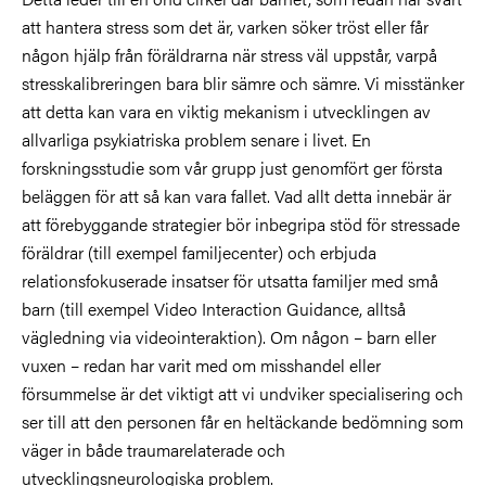
att hantera stress som det är, varken söker tröst eller får
någon hjälp från föräldrarna när stress väl uppstår, varpå
stresskalibreringen bara blir sämre och sämre. Vi misstänker
att detta kan vara en viktig mekanism i utvecklingen av
allvarliga psykiatriska problem senare i livet. En
forskningsstudie som vår grupp just genomfört ger första
beläggen för att så kan vara fallet. Vad allt detta innebär är
att förebyggande strategier bör inbegripa stöd för stressade
föräldrar (till exempel familjecenter) och erbjuda
relationsfokuserade insatser för utsatta familjer med små
barn (till exempel Video Interaction Guidance, alltså
vägledning via videointeraktion). Om någon – barn eller
vuxen – redan har varit med om misshandel eller
försummelse är det viktigt att vi undviker specialisering och
ser till att den personen får en heltäckande bedömning som
väger in både traumarelaterade och
utvecklingsneurologiska problem.