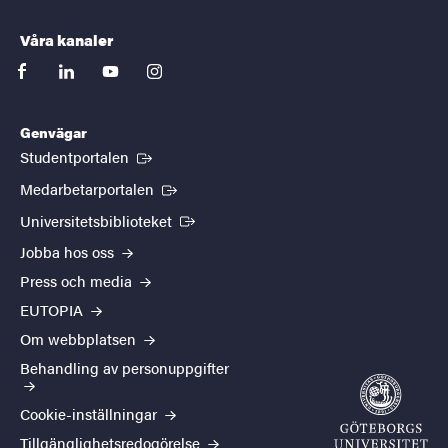
Våra kanaler
facebook
linkedin
youtube
instagram
Genvägar
(Extern länk)
Studentportalen
(Extern länk)
Medarbetarportalen
(Extern länk)
Universitetsbiblioteket
Jobba hos oss
Press och media
EUTOPIA
Om webbplatsen
Behandling av personuppgifter
Cookie-inställningar
Tillgänglighetsredogörelse