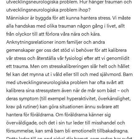
utvecklingsneurologiska problem. Hur hänger trauman och
utvecklingsneurologiska problem ihop?
Människor är byggda för att kunna hantera stress. Vi måste
alla handskas med olika trauman någon gång i livet, allt
från olyckor till att förlora våra nära och kära.
Anknytningsrelationer inom familjer och andra
gemenskaper ger oss det stöd vi behöver för att kalibrera
vår stress och återställa vår fysiologi efter att vi genomlidit
ett trauma. Men om stresskalibreringen slår helt och hållet
fel kan det mynna ut i våld eller till och med självmord. Barn
med utvecklingsneurologiska problem har ofta svårt att
kalibrera sina stressystem även när de mår som bäst – och
deras symptom (till exempel hyperaktivitet, överkänslighet,
krav på rutiner) kan göra situationen ännu svårare att
hantera för föräldrarna. Om föräldrarna känner sig
överväldigade, och det i sin tur leder till misshandel och
försummelse, kan små barn bli emotionellt tillbakadragna.
Detta leder till en ond cirkel där barnet, som redan har svårt