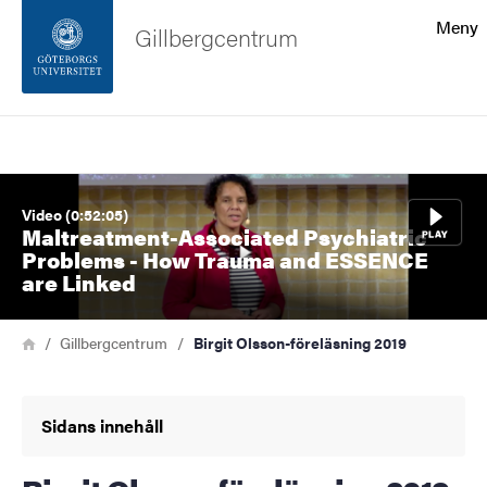
Sökfunktionen
Meny
Gillbergcentrum
Sidfoten
Sök
Kontakta universitetet
Bild
Video (0:52:05)
Om webbplatsen
Maltreatment-Associated Psychiatric
Problems - How Trauma and ESSENCE
are Linked
Länkstig
Hem
Gillbergcentrum
Birgit Olsson-föreläsning 2019
Sidans innehåll