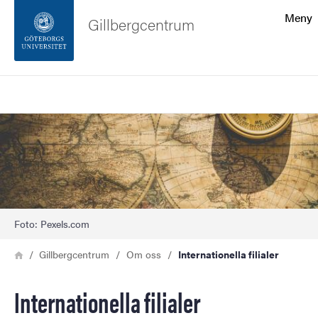
Sökfunktionen
Meny
Gillbergcentrum
Sidfoten
Sök
Kontakta universitetet
Bild
Om webbplatsen
Foto: Pexels.com
Länkstig
Hem
Gillbergcentrum
Om oss
Internationella filialer
Internationella filialer