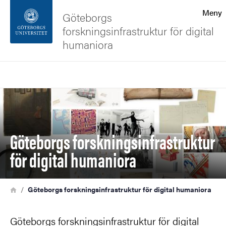
Sökfunktionen
Meny
Göteborgs
forskningsinfrastruktur för digital
Sidfoten
humaniora
Kontakta universitetet
Sök
Bild
Om webbplatsen
Göteborgs forskningsinfrastruktur
för digital humaniora
Länkstig
Hem
Göteborgs forskningsinfrastruktur för digital humaniora
Göteborgs forskningsinfrastruktur för digital