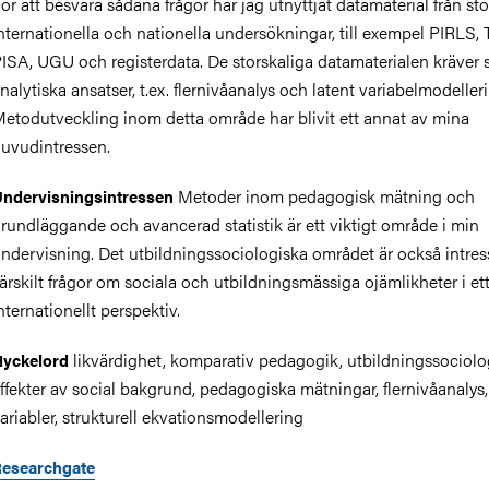
ör att besvara sådana frågor har jag utnyttjat datamaterial från sto
nternationella och nationella undersökningar, till exempel PIRLS,
ISA, UGU och registerdata. De storskaliga datamaterialen kräver s
nalytiska ansatser, t.ex. flernivåanalys och latent variabelmodeller
etodutveckling inom detta område har blivit ett annat av mina
uvudintressen.
Metoder inom pedagogisk mätning och
ndervisningsintressen
rundläggande och avancerad statistik är ett viktigt område i min
ndervisning. Det utbildningssociologiska området är också intres
ärskilt frågor om sociala och utbildningsmässiga ojämlikheter i et
nternationellt perspektiv.
likvärdighet, komparativ pedagogik, utbildningssociolog
yckelord
ffekter av social bakgrund, pedagogiska mätningar, flernivåanalys,
ariabler, strukturell ekvationsmodellering
esearchgate