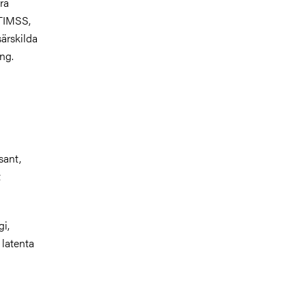
ra
 TIMSS,
ärskilda
ing.
sant,
t
i,
 latenta