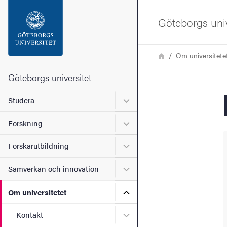
Sökfunktionen
Göteborgs univ
Sidfoten
Länkstig
Hem
Om universitete
Kontakta universitetet
Göteborgs universitet
Undermeny för Studera
Studera
Om webbplatsen
Undermeny för Forskning
Forskning
Undermeny för Forskarutbi
Forskarutbildning
Undermeny för Samverkan 
Samverkan och innovation
Undermeny för Om universi
Om universitetet
Undermeny för Kontakt
Kontakt