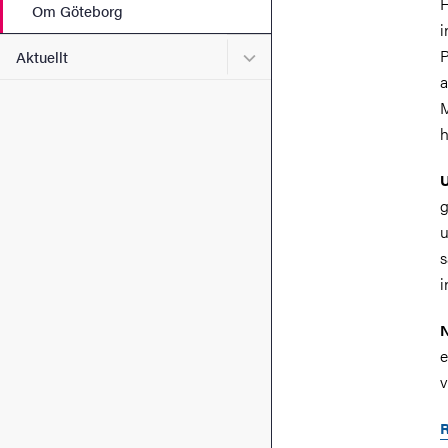
F
Om Göteborg
i
Undermeny för Aktuellt
P
Aktuellt
a
M
h
U
g
u
s
i
N
e
v
R