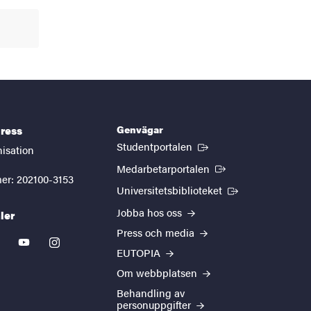
Genvägar
ress
(Extern länk)
Studentportalen
nisation
(Extern länk)
Medarbetarportalen
er: 202100-3153
(Extern länk)
Universitetsbiblioteket
Jobba hos oss
ler
Press och media
kedin
youtube
instagram
EUTOPIA
Om webbplatsen
Behandling av
personuppgifter