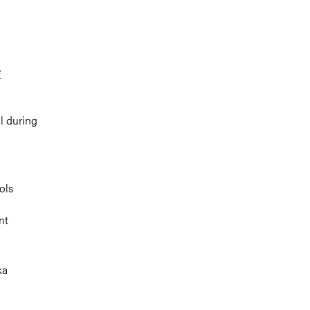
e
l during
ols
nt
ka