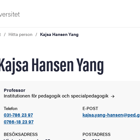
ersitet
t
Hitta person
Kajsa Hansen Yang
Kajsa Hansen Yang
ldning
Professor
Institutionen för pedagogik och
specialpedagogik
och innovation
Telefon
E-POST
031-786 23 97
kajsa.yang-hansen@ped.g
tetet
0766-18 23 97
BESÖKSADRESS
POSTADRESS