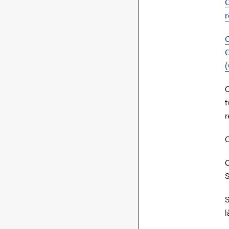
C
r
C
O
C
t
r
C
O
S
S
l