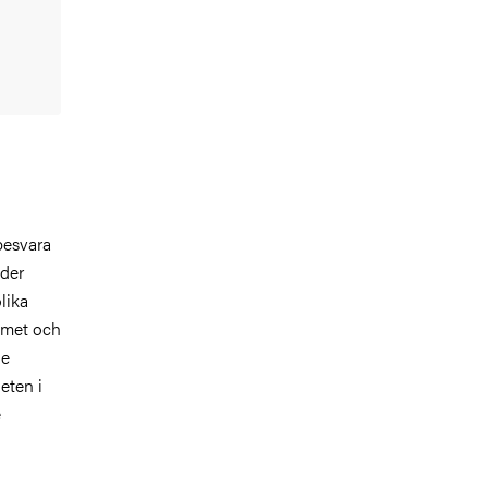
 besvara
nder
lika
temet och
de
eten i
e