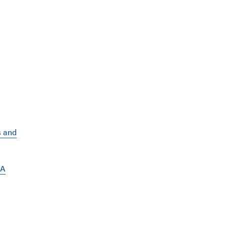
s and
 A