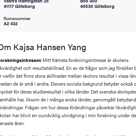
Västra Hamngatan 25
Box 300
oss
41117 Göteborg
40530 Göteborg
Rumsnummer
on
A2 432
värderingar
Om Kajsa Hansen Yang
Mitt främsta forskningsintresse är skolans
orskningsintressen
ikvärdighet och resultatskillnad. En av de frågor som jag försöker
r varför det finns stora skillnader mellan skolors resultat i vissa lä
edan de är små i andra. Elevers sociala bakgrund betyder också o
och traditioner
ycket för deras studieresultat i olika länder. Det svenska skolsys
amhälle har, liksom de i många andra länder, genomgått betydan
örändringar. Frågan om hur dessa förändringar påverkar likvärdigh
kolan har blivit en oundviklig utvidgning i min forskning under d
enaste åren.