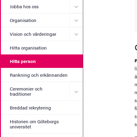
Undermeny för Jobba hos 
Jobba hos oss
Undermeny för Organisati
Organisation
Undermeny för Vision och 
Vision och värderingar
Hitta organisation
F
Hitta person
l
Rankning och erkännanden
ä
m
Ceremonier och
Undermeny för Ceremonier 
m
traditioner
s
Breddad rekrytering
f
s
Historien om Göteborgs
s
universitet