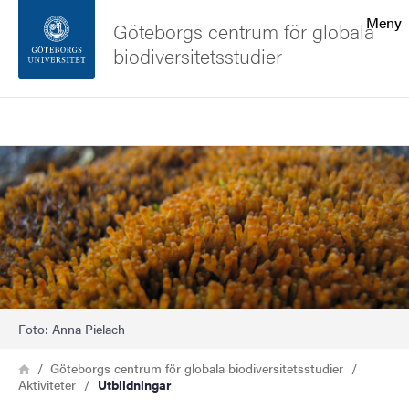
Sökfunktionen
Meny
Göteborgs centrum för globala
biodiversitetsstudier
Sidfoten
Sök
Kontakta universitetet
Bild
Om webbplatsen
Foto: Anna Pielach
Länkstig
Hem
Göteborgs centrum för globala biodiversitetsstudier
Aktiviteter
Utbildningar