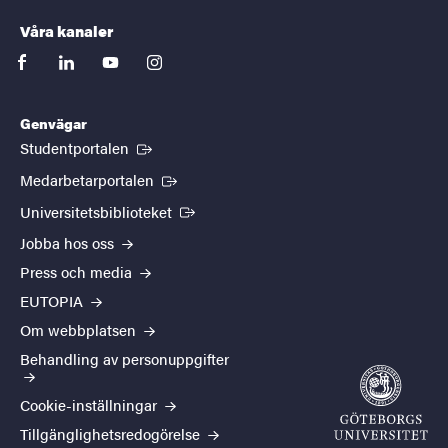
Våra kanaler
facebook
linkedin
youtube
instagram
Genvägar
(Extern länk)
Studentportalen
(Extern länk)
Medarbetarportalen
(Extern länk)
Universitetsbiblioteket
Jobba hos oss
Press och media
EUTOPIA
Om webbplatsen
Behandling av personuppgifter
Cookie-inställningar
Tillgänglighetsredogörelse