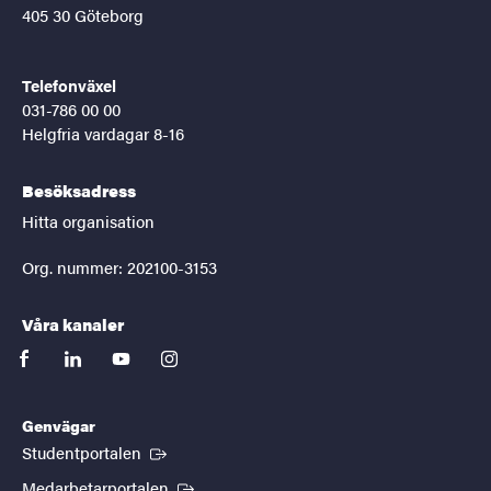
405 30 Göteborg
Telefonväxel
031-786 00 00
Helgfria vardagar 8-16
Besöksadress
Hitta organisation
Org. nummer: 202100-3153
Våra kanaler
facebook
linkedin
youtube
instagram
Genvägar
(Extern länk)
Studentportalen
(Extern länk)
Medarbetarportalen