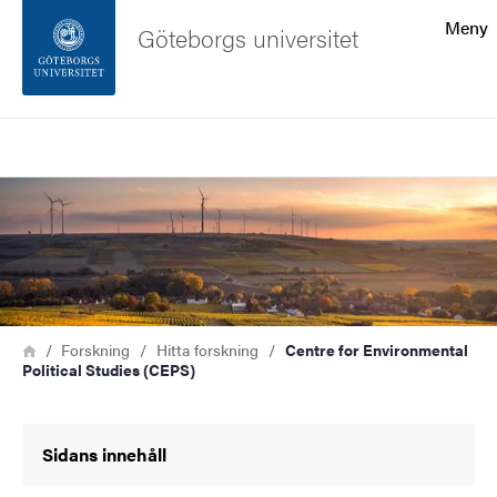
Sökfunktionen
Meny
Göteborgs universitet
Sidfoten
Sök
Kontakta universitetet
Bild
Om webbplatsen
Länkstig
Hem
Forskning
Hitta forskning
Centre for Environmental
Political Studies (CEPS)
Sidans innehåll