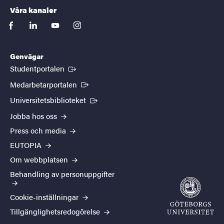
Våra kanaler
facebook
linkedin
youtube
instagram
Genvägar
(Extern länk)
Studentportalen
(Extern länk)
Medarbetarportalen
(Extern länk)
Universitetsbiblioteket
Jobba hos oss
Press och media
EUTOPIA
Om webbplatsen
Behandling av personuppgifter
Cookie-inställningar
Tillgänglighetsredogörelse