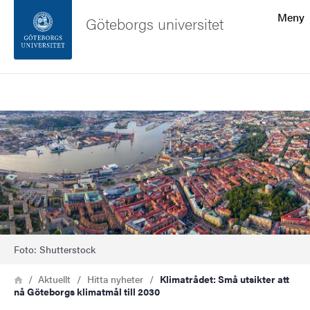
Sökfunktionen
Meny
Göteborgs universitet
Sidfoten
Sök
Kontakta universitetet
Bild
Om webbplatsen
Foto: Shutterstock
Länkstig
Hem
Aktuellt
Hitta nyheter
Klimatrådet: Små utsikter att
nå Göteborgs klimatmål till 2030