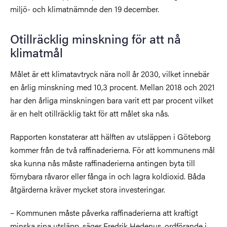
miljö- och klimatnämnde den 19 december.
Otillräcklig minskning för att nå
klimatmål
Målet är ett klimatavtryck nära noll år 2030, vilket innebär
en årlig minskning med 10,3 procent. Mellan 2018 och 2021
har den årliga minskningen bara varit ett par procent vilket
är en helt otillräcklig takt för att målet ska nås.
Rapporten konstaterar att hälften av utsläppen i Göteborg
kommer från de två raffinaderierna. För att kommunens mål
ska kunna nås måste raffinaderierna antingen byta till
förnybara råvaror eller fånga in och lagra koldioxid. Båda
åtgärderna kräver mycket stora investeringar.
– Kommunen måste påverka raffinaderierna att kraftigt
minska sina utsläpp, säger Fredrik Hedenus, ordförande i