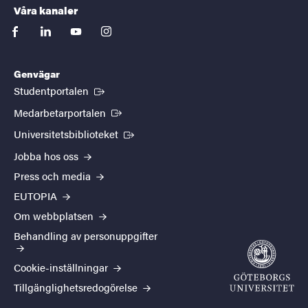
Våra kanaler
facebook
linkedin
youtube
instagram
Genvägar
(Extern länk)
Studentportalen
(Extern länk)
Medarbetarportalen
(Extern länk)
Universitetsbiblioteket
Jobba hos oss
Press och media
EUTOPIA
Om webbplatsen
Behandling av personuppgifter
Cookie-inställningar
Tillgänglighetsredogörelse