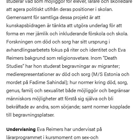
studerar vad som möjliggör för elever, lärare och skolledare
att agera politiskt utifrån deras positioner i skolan.
Gemensamt för samtliga dessa projekt är att
kunskapsbidragen är tänkta att utgöra underlag för att
forma en mer jämlik och inkluderande förskola och skola.
Forskningen om död och sorg har sitt ursprung i
avhandlingsarbetets fokus på riter och identitet och Eva
Reimers bakgrund som religionsvetare. Inom ”Death
Studies” har hon studerat begravningar av migranter;
medierepresentationer av död och sorg (M/S Estonia och
mordet på Fadime Sahindal); hur normer kring död, sorg,
genus, familj och sexualitet både möjliggör och begränsar
människors möjligheter att förstå sig själva och bli
bekräftade av andra, som sörjande; samt normer kopplade
till begravningsplatser.
Eva Reimers har undervisat på
Undervisning
lärarprogrammet i kursmoment om sex-och