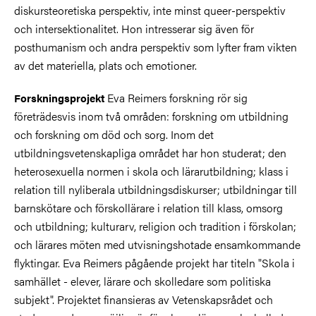
diskursteoretiska perspektiv, inte minst queer-perspektiv
och intersektionalitet. Hon intresserar sig även för
posthumanism och andra perspektiv som lyfter fram vikten
av det materiella, plats och emotioner.
Eva Reimers forskning rör sig
Forskningsprojekt
företrädesvis inom två områden: forskning om utbildning
och forskning om död och sorg. Inom det
utbildningsvetenskapliga området har hon studerat; den
heterosexuella normen i skola och lärarutbildning; klass i
relation till nyliberala utbildningsdiskurser; utbildningar till
barnskötare och förskollärare i relation till klass, omsorg
och utbildning; kulturarv, religion och tradition i förskolan;
och lärares möten med utvisningshotade ensamkommande
flyktingar. Eva Reimers pågående projekt har titeln "Skola i
samhället - elever, lärare och skolledare som politiska
subjekt". Projektet finansieras av Vetenskapsrådet och