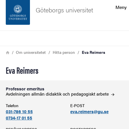
Sökfunktionen
Meny
Göteborgs universitet
Sidfoten
Sök
Kontakta universitetet
Länkstig
Hem
Om universitetet
Hitta person
Eva Reimers
Om webbplatsen
Eva Reimers
Professor emeritus
Avdelningen allmän didaktik och pedagogiskt
arbete
Telefon
E-POST
031-786 10 55
eva.reimers@gu.se
0734-17 01 55