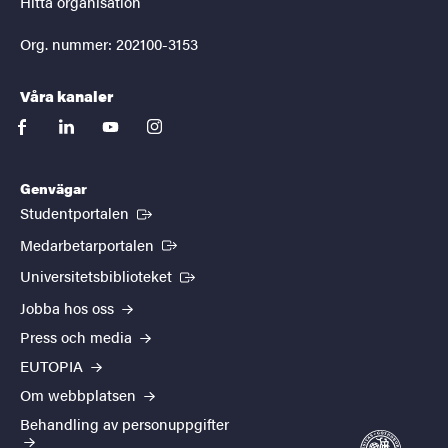
Hitta organisation
Org. nummer: 202100-3153
Våra kanaler
facebook
linkedin
youtube
instagram
Genvägar
(Extern länk)
Studentportalen
(Extern länk)
Medarbetarportalen
(Extern länk)
Universitetsbiblioteket
Jobba hos oss
Press och media
EUTOPIA
Om webbplatsen
Behandling av personuppgifter