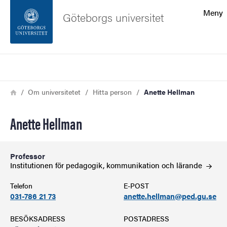
Sökfunktionen
Meny
Göteborgs universitet
Sidfoten
Sök
Kontakta universitetet
Länkstig
Hem
Om universitetet
Hitta person
Anette Hellman
Om webbplatsen
Anette Hellman
Professor
Institutionen för pedagogik, kommunikation och
lärande
Telefon
E-POST
031-786 21 73
anette.hellman@ped.gu.se
BESÖKSADRESS
POSTADRESS