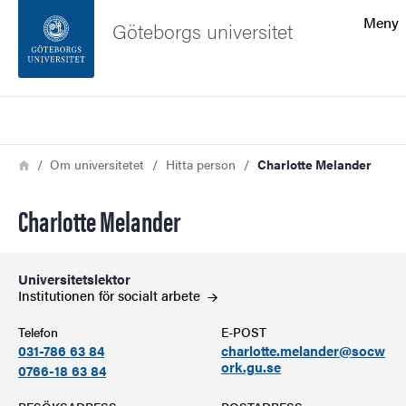
Sökfunktionen
Meny
Göteborgs universitet
Sidfoten
Sök
Kontakta universitetet
Länkstig
Hem
Om universitetet
Hitta person
Charlotte Melander
Om webbplatsen
Charlotte Melander
Universitetslektor
Institutionen för socialt
arbete
Telefon
E-POST
031-786 63 84
charlotte.melander@socw
ork.gu.se
0766-18 63 84