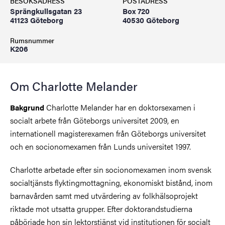
BESÖKSADRESS
POSTADRESS
Sprängkullsgatan 23
Box 720
41123 Göteborg
40530 Göteborg
Rumsnummer
K206
Om Charlotte Melander
Charlotte Melander har en doktorsexamen i
Bakgrund
socialt arbete från Göteborgs universitet 2009, en
internationell magisterexamen från Göteborgs universitet
och en socionomexamen från Lunds universitet 1997.
Charlotte arbetade efter sin socionomexamen inom svensk
socialtjänsts flyktingmottagning, ekonomiskt bistånd, inom
barnavården samt med utvärdering av folkhälsoprojekt
riktade mot utsatta grupper. Efter doktorandstudierna
påbörjade hon sin lektorstjänst vid institutionen för socialt