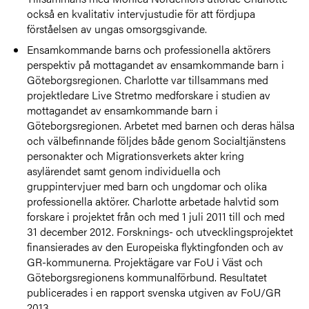
också en kvalitativ intervjustudie för att fördjupa
förståelsen av ungas omsorgsgivande.
Ensamkommande barns och professionella aktörers
perspektiv på mottagandet av ensamkommande barn i
Göteborgsregionen. Charlotte var tillsammans med
projektledare Live Stretmo medforskare i studien av
mottagandet av ensamkommande barn i
Göteborgsregionen. Arbetet med barnen och deras hälsa
och välbefinnande följdes både genom Socialtjänstens
personakter och Migrationsverkets akter kring
asylärendet samt genom individuella och
gruppintervjuer med barn och ungdomar och olika
professionella aktörer. Charlotte arbetade halvtid som
forskare i projektet från och med 1 juli 2011 till och med
31 december 2012. Forsknings- och utvecklingsprojektet
finansierades av den Europeiska flyktingfonden och av
GR-kommunerna. Projektägare var FoU i Väst och
Göteborgsregionens kommunalförbund. Resultatet
publicerades i en rapport svenska utgiven av FoU/GR
2013.