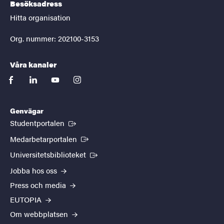
Besöksadress
Hitta organisation
Org. nummer: 202100-3153
Våra kanaler
facebook
linkedin
youtube
instagram
Genvägar
(Extern länk)
Studentportalen
(Extern länk)
Medarbetarportalen
(Extern länk)
Universitetsbiblioteket
Jobba hos oss
Press och media
EUTOPIA
Om webbplatsen