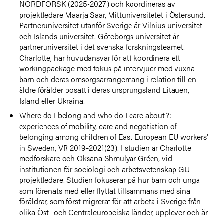
NORDFORSK (2025-2027) och koordineras av
projektledare Maarja Saar, Mittuniversitetet i Östersund.
Partneruniversitet utanför Sverige är Vilnius universitet
och Islands universitet. Göteborgs universitet är
partneruniversitet i det svenska forskningsteamet.
Charlotte, har huvudansvar för att koordinera ett
workingpackage med fokus på intervjuer med vuxna
barn och deras omsorgsarrangemang i relation till en
äldre förälder bosatt i deras ursprungsland Litauen,
Island eller Ukraina.
Where do I belong and who do I care about?:
experiences of mobility, care and negotiation of
belonging among children of East European EU workers'
in Sweden, VR 2019–2021(23). I studien är Charlotte
medforskare och Oksana Shmulyar Gréen, vid
institutionen för sociologi och arbetsvetenskap GU
projektledare. Studien fokuserar på hur barn och unga
som förenats med eller flyttat tillsammans med sina
föräldrar, som först migrerat för att arbeta i Sverige från
olika Öst- och Centraleuropeiska länder, upplever och är