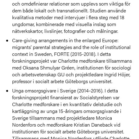
och omdefinierar relationer som upplevs som viktiga för
dem både lokalt och transnationellt. Studien använde
kvalitativa metoder med intervjuer i flera steg med 18
ungdomar, kombinerade med visuella inslag som
nätverkskartor, livslinjer, fotografier och målningar.
Care-giving arrangements in the enlarged Europe:
migrants’ parental strategies and the role of institutional
context in Sweden, FORTE (2015-2018). I detta
forskningsprojekt var Charlotte medforskare tillsammans
med Oksana Shmulyar Gréen, institutionen för sociologi
och arbetsvetenskap GU och projektledare Ingrid Höjer,
professor i socialt arbete Göteborgs universitet.
Unga omsorgsgivare i Sverige (2014–2016). I detta
forskningsprojekt finansierat av Socialstyrelsen var
Charlotte medforskare i en kvantitativ delstudie och
kartläggning av unga 15-åringars omsorgsgivande i
Sverige tillsammans med projektledare Monica
Nordenfors och medforskare Kristian Daneback vid
institutionen för socialt arbete Göteborgs universitet.
Tillsammans med Monica Nordenfors utförde Charlotte