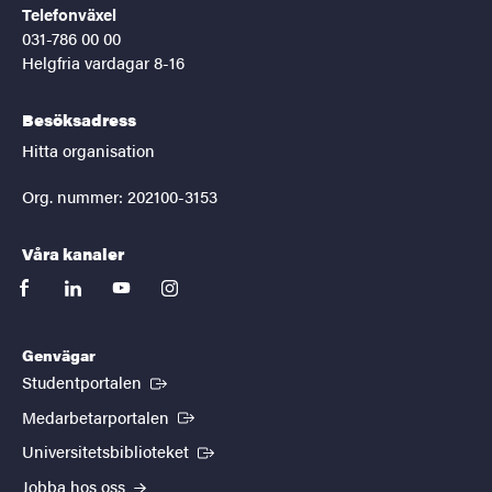
Telefonväxel
031-786 00 00
Helgfria vardagar 8-16
Besöksadress
Hitta organisation
Org. nummer: 202100-3153
Våra kanaler
facebook
linkedin
youtube
instagram
Genvägar
(Extern länk)
Studentportalen
(Extern länk)
Medarbetarportalen
(Extern länk)
Universitetsbiblioteket
Jobba hos oss