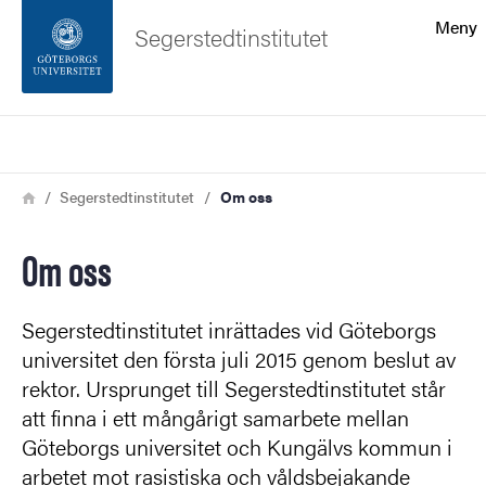
Sökfunktionen
Meny
Segerstedtinstitutet
Sidfoten
Sök
Kontakta universitetet
Länkstig
Hem
Segerstedtinstitutet
Om oss
Om webbplatsen
Om oss
Segerstedtinstitutet inrättades vid Göteborgs
universitet den första juli 2015 genom beslut av
rektor. Ursprunget till Segerstedtinstitutet står
att finna i ett mångårigt samarbete mellan
Göteborgs universitet och Kungälvs kommun i
arbetet mot rasistiska och våldsbejakande