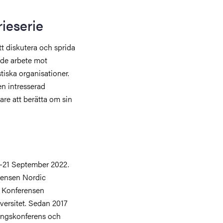
ieserie
tt diskutera och sprida
nde arbete mot
tiska organisationer.
en intresserad
re att berätta om sin
)
9-21 September 2022.
rensen Nordic
 Konferensen
iversitet. Sedan 2017
ningskonferens och