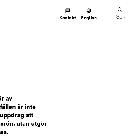
Sök
Kontakt
English
ör av
ällen är inte
s uppdrag att
srön, utan utgör
as.