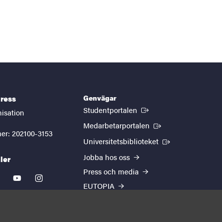
Genvägar
ress
(Extern länk)
Studentportalen
nisation
(Extern länk)
Medarbetarportalen
er: 202100-3153
(Extern länk)
Universitetsbiblioteket
Jobba hos oss
ler
Press och media
kedin
youtube
instagram
EUTOPIA
Om webbplatsen
Behandling av