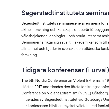
Segerstedtinstitutets
seminar
Segerstedtinstitutets seminarieserie är en arena för a
aktuell forskning och kunskap som berör förebygga
våldsbejakande
ideologier - och strukturer samt rasis
Seminarierna riktar sig såväl till akademiker som till 
allmänhet och bjuder in svenska och utländska forska
forskning.
Tidigare konferenser (i urval
The 5th Nordic Conference on Violent Extremism, 1
Hösten 2017 anordnades den första forsknings­konfe
Conference on Violent Extremism (NCVE) Göteborg.
initierades av Segerstedtinstitutet vid Göteborgs Un
har konferensen blivit en mycket väletablerad forsk