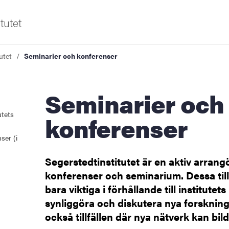
tutet
utet
Seminarier och konferenser
iversitet
Seminarier och
utets
konferenser
ser (i
Segerstedtinstitutet är en aktiv arrang
konferenser och seminarium. Dessa tillf
bara viktiga i förhållande till institutet
er
synliggöra och diskutera nya forskning
också tillfällen där nya nätverk kan bild