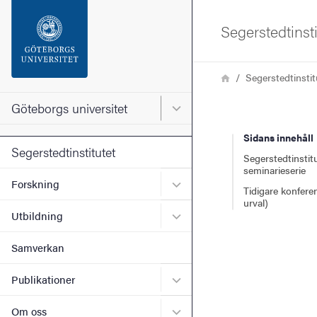
Sökfunktionen
Segerstedtinsti
Sidfoten
Länkstig
Hem
Segerstedtinstit
Kontakta universitetet
Göteborgs universitet
Huvudmeny för Göteborgs un
Sidans innehåll
Om webbplatsen
Segerstedtinstitutet
Segerstedtinstit
seminarieserie
Undermeny för Forskning
Forskning
Tidigare konferen
urval)
Undermeny för Utbildning
Utbildning
Samverkan
Undermeny för Publikation
Publikationer
Undermeny för Om oss
Om oss