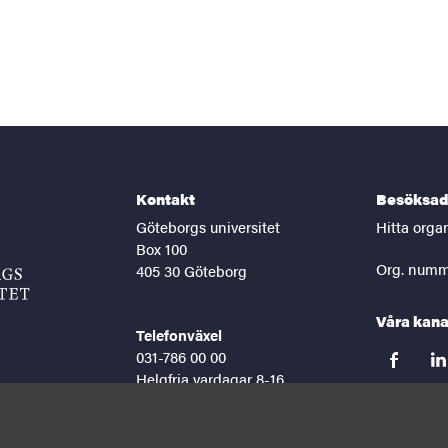
Kontakt
Besöksad
Göteborgs universitet
Hitta orga
Box 100
Org. numm
405 30 Göteborg
Våra kana
Telefonväxel
031-786 00 00
facebook
lin
Helgfria vardagar 8-16