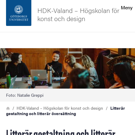
Sökfunktionen
Meny
HDK-Valand – Högskolan för
konst och design
Sidfoten
Sök
Kontakta universitetet
Bild
Om webbplatsen
Foto: Natalie Greppi
Länkstig
Hem
HDK-Valand – Högskolan för konst och design
Litterär
gestaltning och litterär översättning
Litterär gestaltning och litterär