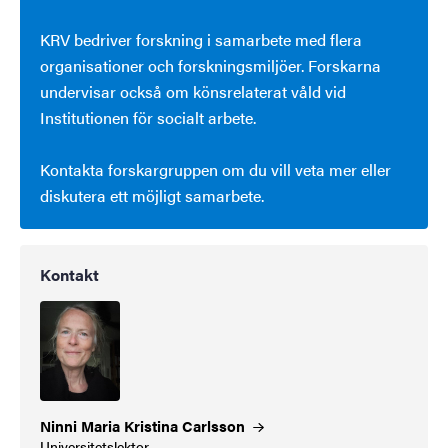
KRV bedriver forskning i samarbete med flera
organisationer och forskningsmiljöer. Forskarna
undervisar också om könsrelaterat våld vid
Institutionen för socialt arbete.
Kontakta forskargruppen om du vill veta mer eller
diskutera ett möjligt samarbete.
Kontakt
Ninni Maria Kristina
Carlsson
Universitetslektor