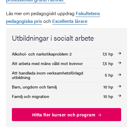
Läs mer om pedagogiskt uppdrag
Fakultetens
pedagogiska pris
och
Excellenta lärare
Utbildningar i socialt arbete
Alkohol- och narkotikaproblem 2
7,5 hp
Att arbeta med mäns våld mot kvinnor
7,5 hp
Att handleda inom verksamhetsförlagd
5 hp
utbildning
Barn, ungdom och familj
10 hp
Familj och migration
10 hp
Hitta fler kurser och program