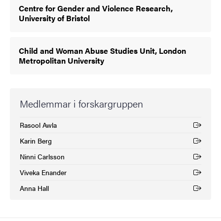
Centre for Gender and Violence Research,
University of Bristol
Child and Woman Abuse Studies Unit, London
Metropolitan University
Medlemmar i forskargruppen
Rasool Awla
(Extern länk)
Karin Berg
(Extern länk)
Ninni Carlsson
(Extern länk)
Viveka Enander
(Extern länk)
Anna Hall
(Extern länk)