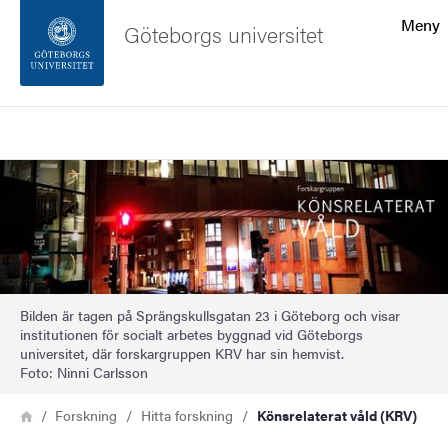
Sökfunktionen
Meny
Göteborgs universitet
Sidfoten
Sök
Kontakta universitetet
Bild
Om webbplatsen
Bilden är tagen på Sprängskullsgatan 23 i Göteborg och visar
institutionen för socialt arbetes byggnad vid Göteborgs
universitet, där forskargruppen KRV har sin hemvist.
Foto: Ninni Carlsson
Länkstig
Hem
Forskning
Hitta forskning
Könsrelaterat våld (KRV)