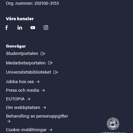
Org. nummer: 202100-3153
Våra kanaler
facebook
linkedin
youtube
instagram
Genvägar
(Extern länk)
Studentportalen
(Extern länk)
Medarbetarportalen
(Extern länk)
Universitetsbiblioteket
Jobba hos oss
Press och media
EUTOPIA
Om webbplatsen
Behandling av personuppgifter
Cookie-inställningar