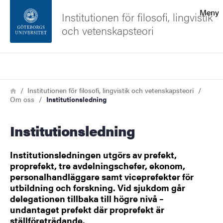
Sökfunktionen
Meny
Institutionen för filosofi, lingvistik
och vetenskapsteori
Sidfoten
Sök
Kontakta universitetet
Länkstig
Hem
Institutionen för filosofi, lingvistik och vetenskapsteori
Om oss
Institutionsledning
Om webbplatsen
Institutionsledning
Institutionsledningen utgörs av prefekt,
proprefekt, tre avdelningschefer, ekonom,
personalhandläggare samt viceprefekter för
utbildning och forskning. Vid sjukdom går
delegationen tillbaka till högre nivå –
undantaget prefekt där proprefekt är
ställföreträdande.