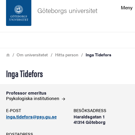
Sökfunktionen
Meny
Göteborgs universitet
Sidfoten
Sök
Kontakta universitetet
Länkstig
Hem
Om universitetet
Hitta person
Inga Tidefors
Om webbplatsen
Inga Tidefors
Professor emeritus
Psykologiska
institutionen
E-POST
BESÖKSADRESS
inga.tidefors@psy.gu.se
Haraldsgatan 1
41314 Göteborg
POSTADRESS