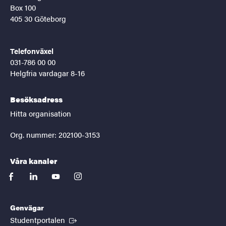
Box 100
405 30 Göteborg
Telefonväxel
031-786 00 00
Helgfria vardagar 8-16
Besöksadress
Hitta organisation
Org. nummer: 202100-3153
Våra kanaler
facebook
linkedin
youtube
instagram
Genvägar
(Extern länk)
Studentportalen