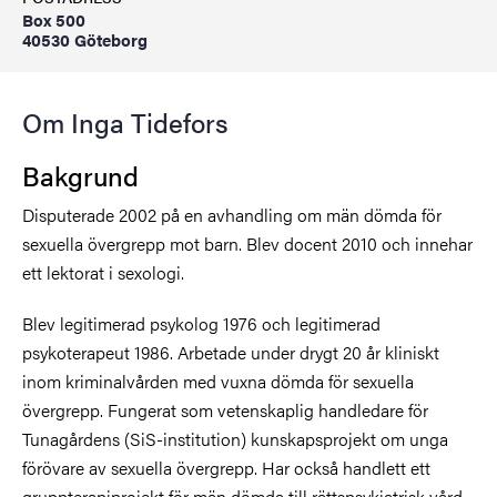
Box 500
40530 Göteborg
Om Inga Tidefors
Bakgrund
Disputerade 2002 på en avhandling om män dömda för
sexuella övergrepp mot barn. Blev docent 2010 och innehar
ett lektorat i sexologi.
Blev legitimerad psykolog 1976 och legitimerad
psykoterapeut 1986. Arbetade under drygt 20 år kliniskt
inom kriminalvården med vuxna dömda för sexuella
övergrepp. Fungerat som vetenskaplig handledare för
Tunagårdens (SiS-institution) kunskapsprojekt om unga
förövare av sexuella övergrepp. Har också handlett ett
gruppterapiprojekt för män dömda till rättspsykiatrisk vård