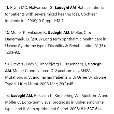
Flynn MC, Halvarsson G,
, Baha solutions
11.
Sadeghi AM
for patients with severe mixed hearing loss. Cochlear
Implants Int. 2009;10 Suppl 1:43-7.
Möller K, Eriksson K,
, Möller, C. &
12.
Sadeghi AM
Danermark, B. (2009) Long term ophthalmic health care in
Ushers Syndrome type I. Disability & Rehabilitation 31(15):
1283-92.
DreyerB, Brox V, Tranebjærg L, Rosenberg T,
13.
Sadeghi
, Möller C and Nilssen Ø. Spectrum of USH2A
AM
Mutations in Scandinavian Patients with Usher Syndrome
Type II. Hum Mutat. 2008 Mar; 29(3):451.
Eriksson K, Kimberling WJ, Sjöström A and
14. Sadeghi AM,
Möller C. Long-term visual prognosis in Usher syndrome
type I and II. Acta ophthalmol Scand. 2006: 84: 537-544.