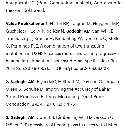
hörapparat BCI (Bone Conduction Implant), Ann-charlotte
Persson, doktorand.
Hartel BP, Löfgren M, Huygen LMP,
Valda Publikationer
1.
Guchelaar I, Lo-A-Njoe Kor N,
, van Wijk E,
Sadeghi AM
Tranebjærg L, Kremer H, Kimberling WJ, Cremers C, Möller
C, Pennings RJE. A combination of two truncating
mutations in USH2A causes more severe and progressive
hearing impairment in Usher syndrome type IIa. Hear Res.
2016 Sep;339:60-8. doi: 10.1016/j.heares.2016.06.008.
Flynn MC, Hillbratt M, Davison Østergaard
2.
Sadeghi AM,
Olsen S, Schulte M. Improving the Accuracy of Baha®
Sound Processor Fittings: Measuring Direct Bone
Conduction. B-ENT. 2016;12(1):41-51.
, Cohn ES, Kimberling WJ, Halvarsson G,
3.
Sadeghi AM
Möller C. Expressivity of hearing loss in cases with Usher