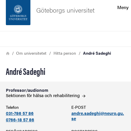
Sökfunktionen
Meny
Göteborgs universitet
Sidfoten
Sök
Kontakta universitetet
Länkstig
Hem
Om universitetet
Hitta person
André Sadeghi
Om webbplatsen
André Sadeghi
Professor/audionom
Sektionen för hälsa och
rehabilitering
Telefon
E-POST
031-786 57 86
andre.sadeghi@neuro.gu.
se
0766-18 57 86