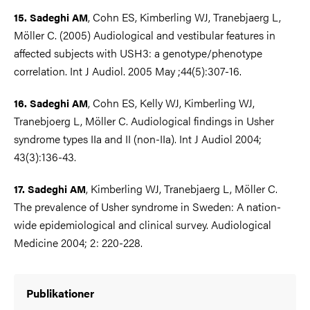
, Cohn ES, Kimberling WJ, Tranebjaerg L,
15.
Sadeghi AM
Möller C. (2005) Audiological and vestibular features in
affected subjects with USH3: a genotype/phenotype
correlation. Int J Audiol. 2005 May ;44(5):307-16.
, Cohn ES, Kelly WJ, Kimberling WJ,
16. Sadeghi AM
Tranebjoerg L, Möller C. Audiological findings in Usher
syndrome types IIa and II (non-IIa). Int J Audiol 2004;
43(3):136-43.
, Kimberling WJ, Tranebjaerg L, Möller C.
17. Sadeghi AM
The prevalence of Usher syndrome in Sweden: A nation-
wide epidemiological and clinical survey. Audiological
Medicine 2004; 2: 220-228.
Publikationer