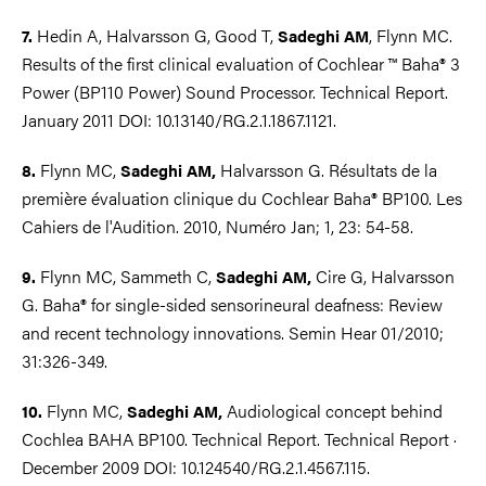
Hedin A, Halvarsson G, Good T,
, Flynn MC.
7.
Sadeghi AM
Results of the first clinical evaluation of Cochlear ™ Baha® 3
Power (BP110 Power) Sound Processor. Technical Report.
January 2011 DOI: 10.13140/RG.2.1.1867.1121.
Flynn MC,
Halvarsson G. Résultats de la
8.
Sadeghi AM,
première évaluation clinique du Cochlear Baha® BP100. Les
Cahiers de l'Audition. 2010, Numéro Jan; 1, 23: 54-58.
Flynn MC, Sammeth C,
Cire G, Halvarsson
9.
Sadeghi AM,
G. Baha® for single-sided sensorineural deafness: Review
and recent technology innovations. Semin Hear 01/2010;
31:326-349.
Flynn MC,
Audiological concept behind
10.
Sadeghi AM,
Cochlea BAHA BP100. Technical Report. Technical Report ·
December 2009 DOI: 10.124540/RG.2.1.4567.115.