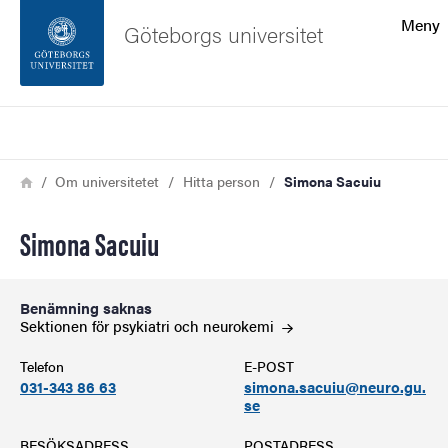
Sökfunktionen
Meny
Göteborgs universitet
Sidfoten
Sök
Kontakta universitetet
Länkstig
Hem
Om universitetet
Hitta person
Simona Sacuiu
Om webbplatsen
Simona Sacuiu
Benämning saknas
Sektionen för psykiatri och
neurokemi
Telefon
E-POST
031-343 86 63
simona.sacuiu@neuro.gu.
se
BESÖKSADRESS
POSTADRESS