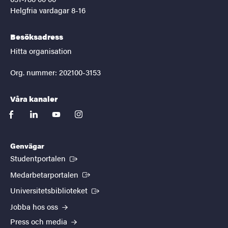
Helgfria vardagar 8-16
Besöksadress
Hitta organisation
Org. nummer: 202100-3153
Våra kanaler
facebook
linkedin
youtube
instagram
Genvägar
(Extern länk)
Studentportalen
(Extern länk)
Medarbetarportalen
(Extern länk)
Universitetsbiblioteket
Jobba hos oss
Press och media