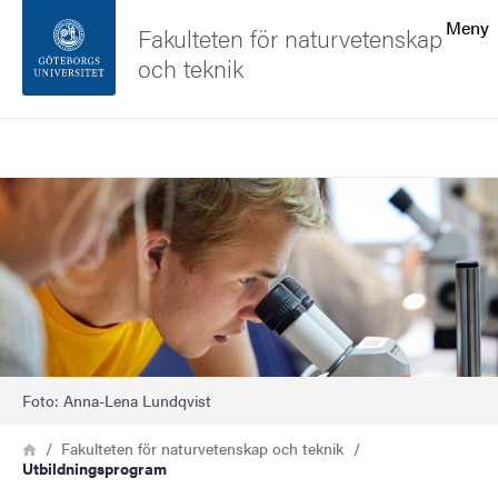
Sökfunktionen
Meny
Fakulteten för naturvetenskap
och teknik
Sidfoten
Sök
Kontakta universitetet
Bild
Om webbplatsen
Foto: Anna-Lena Lundqvist
Länkstig
Hem
Fakulteten för naturvetenskap och teknik
Utbildningsprogram