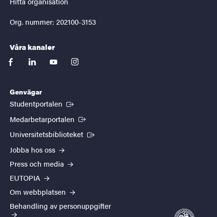
Hitta organisation
Org. nummer: 202100-3153
Våra kanaler
facebook
linkedin
youtube
instagram
Genvägar
(Extern länk)
Studentportalen
(Extern länk)
Medarbetarportalen
(Extern länk)
Universitetsbiblioteket
Jobba hos oss
Press och media
EUTOPIA
Om webbplatsen
Behandling av personuppgifter