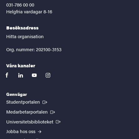
031-786 00 00
Helgfria vardagar 8-16
Besöksadress
Hitta organisation
Org. nummer: 202100-3153
Våra kanaler
facebook
linkedin
youtube
instagram
Genvägar
(Extern länk)
Studentportalen
(Extern länk)
Medarbetarportalen
(Extern länk)
Universitetsbiblioteket
Jobba hos oss