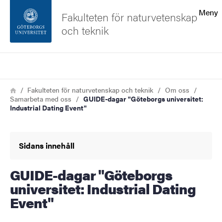
Sökfunktionen
Meny
Fakulteten för naturvetenskap
och teknik
Sidfoten
Sök
Kontakta universitetet
Länkstig
Hem
Fakulteten för naturvetenskap och teknik
Om oss
Samarbeta med oss
GUIDE-dagar "Göteborgs universitet:
Om webbplatsen
Industrial Dating Event"
Sidans innehåll
GUIDE-dagar "Göteborgs
universitet: Industrial Dating
Event"