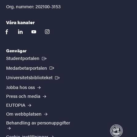
Org. nummer: 202100-3153
Våra kanaler
facebook
linkedin
youtube
instagram
Genvägar
(Extern länk)
Studentportalen
(Extern länk)
Medarbetarportalen
(Extern länk)
Universitetsbiblioteket
Jobba hos oss
Press och media
EUTOPIA
Om webbplatsen
Behandling av personuppgifter
Cookie-inställningar