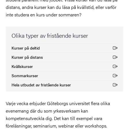
distans, andra kurser kan du läsa på kvällstid, eller varför
inte studera en kurs under sommaren?
Olika typer av fristående kurser
Kurser på deltid
(Extern länk)
Kurser på distans
(Extern länk)
Kvällskurser
(Extern länk)
Sommarkurser
(Extern länk)
Hela utbudet av fristående kurser
(Extern länk)
Varje vecka erbjuder Göteborgs universitet flera olika
evenemang där du som yrkesverksam kan
kompetensutveckla dig. Det kan till exempel vara
föreläsningar, seminarium, webinar eller workshops.