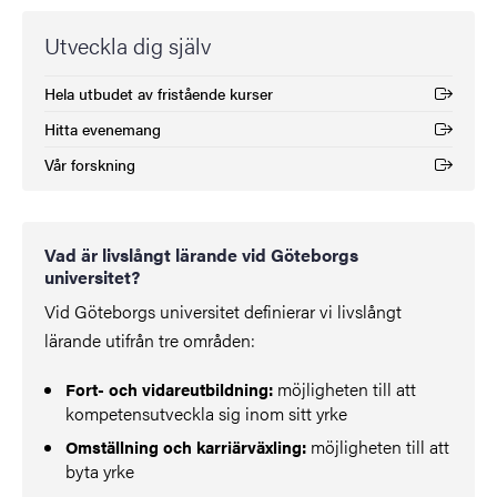
Utveckla dig själv
Hela utbudet av fristående kurser
(Extern länk)
Hitta evenemang
(Extern länk)
Vår forskning
(Extern länk)
Vad är livslångt lärande vid Göteborgs
universitet?
Vid Göteborgs universitet definierar vi livslångt
lärande utifrån tre områden:
möjligheten till att
Fort- och vidareutbildning:
kompetensutveckla sig inom sitt yrke
möjligheten till att
Omställning och karriärväxling:
byta yrke