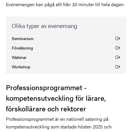
Evenemangen kan pågå allt från 30 minuter till hela dagen.
Olika typer av evenemang
Seminarium
(Extern länk)
Föreläsning
(Extern länk)
Webinar
(Extern länk)
Workshop
(Extern länk)
Professionsprogrammet -
kompetensutveckling för lärare,
förskollärare och rektorer
Professionsprogrammet är en nationell satsning på
kompetensutveckling som startade hösten 2025 och