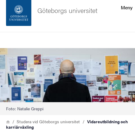
Sökfunktionen
Meny
Göteborgs universitet
Sidfoten
Sök
Kontakta universitetet
Bild
Om webbplatsen
Foto: Natalie Greppi
Länkstig
Hem
Studera vid Göteborgs universitet
Vidareutbildning och
karriärväxling