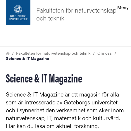
Sökfunktionen
Meny
Fakulteten för naturvetenskap
och teknik
Sidfoten
Sök
Kontakta universitetet
Länkstig
Hem
Fakulteten för naturvetenskap och teknik
Om oss
Science & IT Magazine
Om webbplatsen
Science & IT Magazine
Science & IT Magazine är ett magasin för alla
som är intresserade av Göteborgs universitet
och i synnerhet den verksamhet som sker inom
naturvetenskap, IT, matematik och kulturvård.
Här kan du läsa om aktuell forskning,