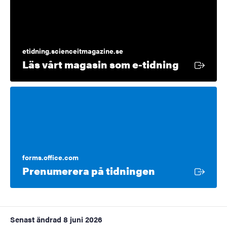
etidning.scienceitmagazine.se
Extern lä
Läs vårt magasin som e-tidning
forms.office.com
Extern länk
Prenumerera på tidningen
Senast ändrad
8 juni 2026