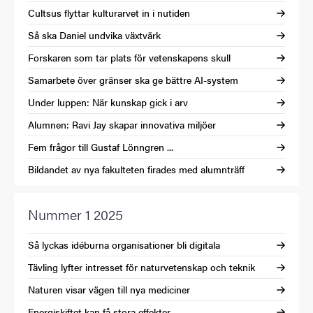
Cultsus flyttar kulturarvet in i nutiden
Så ska Daniel undvika växtvärk
Forskaren som tar plats för vetenskapens skull
Samarbete över gränser ska ge bättre AI-system
Under luppen: När kunskap gick i arv
Alumnen: Ravi Jay skapar innovativa miljöer
Fem frågor till Gustaf Lönngren ...
Bildandet av nya fakulteten firades med alumnträff
Nummer 1 2025
Så lyckas idéburna organisationer bli digitala
Tävling lyfter intresset för naturvetenskap och teknik
Naturen visar vägen till nya mediciner
Energiskiftet kan få stora effekter