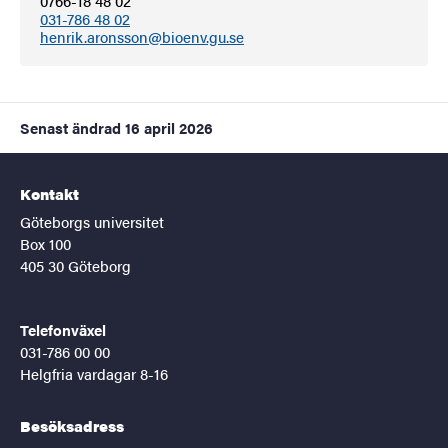
0766-18 48 02
031-786 48 02
henrik.aronsson@bioenv.gu.se
Senast ändrad
16 april 2026
Kontakt
Göteborgs universitet
Box 100
405 30 Göteborg
Telefonväxel
031-786 00 00
Helgfria vardagar 8-16
Besöksadress