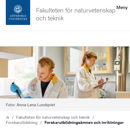
Sökfunktionen
Meny
Fakulteten för naturvetenskap
och teknik
Sidfoten
Sök
Kontakta universitetet
Bild
Om webbplatsen
Foto: Anna-Lena Lundqvist
Länkstig
Hem
Fakulteten för naturvetenskap och teknik
Forskarutbildning
Forskarutbildningsämnen och inriktningar