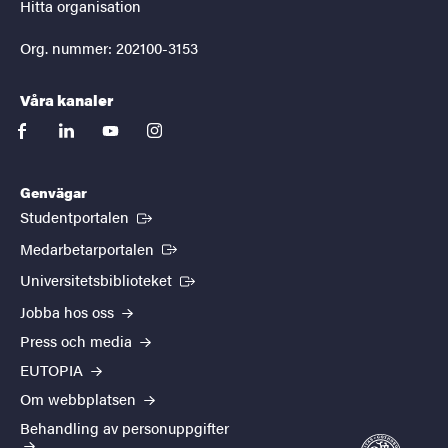
Hitta organisation
Org. nummer: 202100-3153
Våra kanaler
facebook
linkedin
youtube
instagram
Genvägar
(Extern länk)
Studentportalen
(Extern länk)
Medarbetarportalen
(Extern länk)
Universitetsbiblioteket
Jobba hos oss
Press och media
EUTOPIA
Om webbplatsen
Behandling av personuppgifter