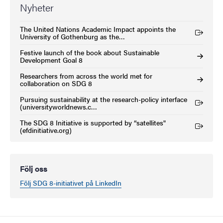
Nyheter
The United Nations Academic Impact appoints the
(Extern länk)
University of Gothenburg as the…
Festive launch of the book about Sustainable
Development Goal 8
Researchers from across the world met for
collaboration on SDG 8
Pursuing sustainability at the research-policy interface
(Extern länk)
(universityworldnews.c…
The SDG 8 Initiative is supported by “satellites"
(Extern länk)
(efdinitiative.org)
Följ oss
Följ SDG 8-initiativet på LinkedIn