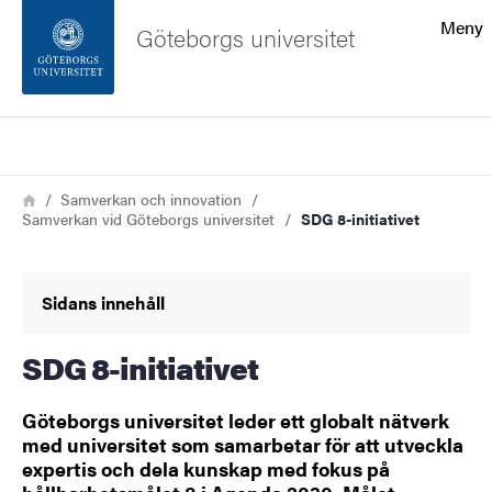
Sökfunktionen
Meny
Göteborgs universitet
Sidfoten
Sök
Kontakta universitetet
Länkstig
Hem
Samverkan och innovation
Samverkan vid Göteborgs universitet
SDG 8-initiativet
Om webbplatsen
Sidans innehåll
SDG 8-initiativet
Göteborgs universitet leder ett globalt nätverk
med universitet som samarbetar för att utveckla
expertis och dela kunskap med fokus på