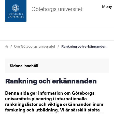
Sökfunktionen
Meny
Göteborgs universitet
Sidfoten
Sök
Kontakta universitetet
Länkstig
Hem
Om Göteborgs universitet
Rankning och erkännanden
Om webbplatsen
Sidans innehåll
Rankning och erkännanden
Denna sida ger information om Göteborgs
universitets placering i internationella
rankningslistor och viktiga erkännanden inom
forskning och utbildning. Vi är särskilt stolta