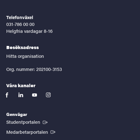
Telefonväxel
031-786 00 00
Helgfria vardagar 8-16
Besöksadress
Hitta organisation
Org. nummer: 202100-3153
Våra kanaler
facebook
linkedin
youtube
instagram
Genvägar
(Extern länk)
Studentportalen
(Extern länk)
Medarbetarportalen