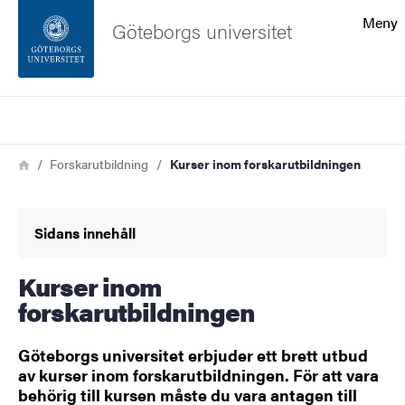
Sökfunktionen
Meny
Göteborgs universitet
Sidfoten
Sök
Kontakta universitetet
Länkstig
Hem
Forskarutbildning
Kurser inom forskarutbildningen
Om webbplatsen
Sidans innehåll
Kurser inom
forskarutbildningen
Göteborgs universitet erbjuder ett brett utbud
av kurser inom forskarutbildningen. För att vara
behörig till kursen måste du vara antagen till