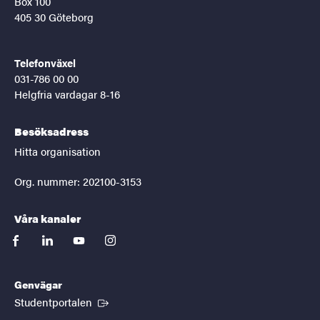
Box 100
405 30 Göteborg
Telefonväxel
031-786 00 00
Helgfria vardagar 8-16
Besöksadress
Hitta organisation
Org. nummer: 202100-3153
Våra kanaler
facebook
linkedin
youtube
instagram
Genvägar
(Extern länk)
Studentportalen