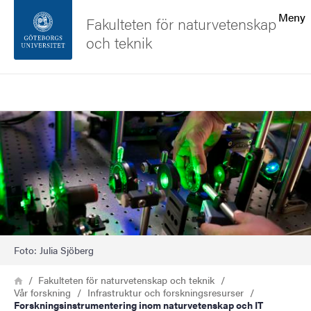
Sökfunktionen
Meny
Fakulteten för naturvetenskap
och teknik
Sidfoten
Sök
Kontakta universitetet
Bild
Om webbplatsen
Foto: Julia Sjöberg
Länkstig
Hem
Fakulteten för naturvetenskap och teknik
Vår forskning
Infrastruktur och forskningsresurser
Forskningsinstrumentering inom naturvetenskap och IT