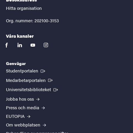
Hitta organisation
Org. nummer: 202100-3153
Våra kanaler
facebook
linkedin
youtube
instagram
Genvägar
(Extern länk)
Studentportalen
(Extern länk)
Medarbetarportalen
(Extern länk)
Universitetsbiblioteket
Jobba hos oss
Press och media
EUTOPIA
Om webbplatsen