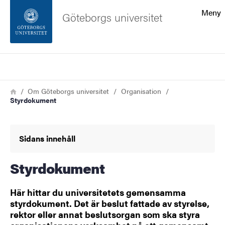
Sökfunktionen
Meny
Göteborgs universitet
Sidfoten
Sök
Kontakta universitetet
Länkstig
Hem
Om Göteborgs universitet
Organisation
Styrdokument
Om webbplatsen
Sidans innehåll
Styrdokument
Här hittar du universitetets gemensamma
styrdokument. Det är beslut fattade av styrelse,
rektor eller annat beslutsorgan som ska styra