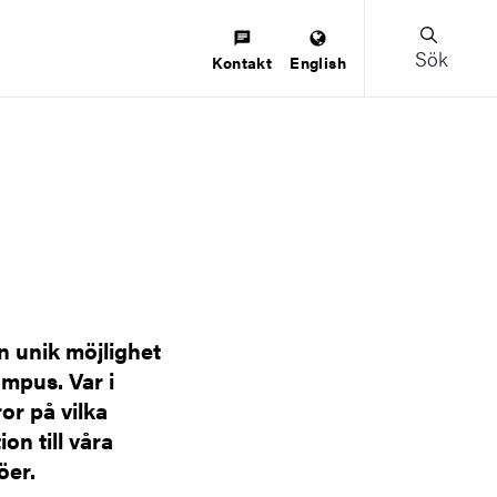
Sök
Kontakt
English
n unik möjlighet
ampus. Var i
ror på vilka
on till våra
öer.