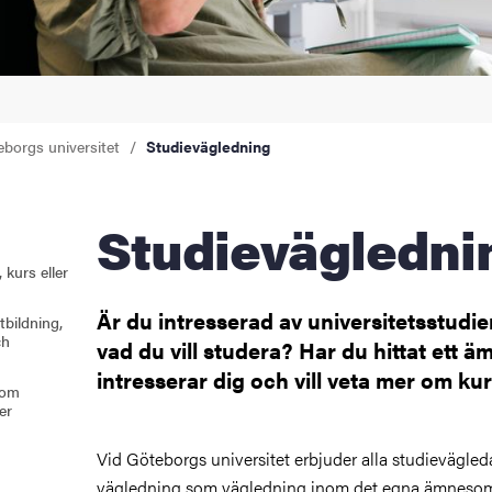
åden
ehörighet och antagning
eborgs universitet
Studievägledning
tudent
rna
Studievägledni
kurs eller
ldning
Är du intresserad av universitetsstudie
tbildning,
ch
vad du vill studera? Har du hittat ett 
och innovation
intresserar dig och vill veta mer om ku
 om
tetet
er
Vid Göteborgs universitet erbjuder alla studievägled
vägledning som vägledning inom det egna ämnesom