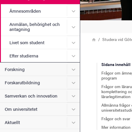
Undermeny för Ämnesomr
Ämnesområden
Anmälan, behörighet och
Undermeny för Anmälan, b
antagning
Länkstig
Hem
Studera vid Göt
Undermeny för Livet som s
Livet som student
Undermeny för Efter studie
Efter studierna
Sidans innehåll
Undermeny för Forskning
Forskning
Frågor om ämne, 
program
Undermeny för Forskarutbi
Forskarutbildning
Frågor om läraru
komplettering o
Undermeny för Samverkan 
Samverkan och innovation
lärarlegitimation
Allmänna frågor
Undermeny för Om universi
Om universitetet
universitetsstudi
Frågor och svar
Undermeny för Aktuellt
Aktuellt
Mer information