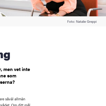
Foto: Natalie Greppi
ng
r, men vet inte
ämne som
rserna?
are såväl allmän
rådet. Om ditt mål