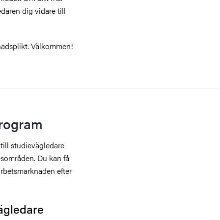
aren dig vidare till
nadsplikt. Välkommen!
program
till studievägledare
esområden. Du kan få
arbetsmarknaden efter
ägledare