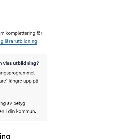
om komplettering för
g lärarutbildning
n viss utbildning?
dningsprogrammet
are" längre upp på
ing av betyg
gen i din kommun.
ning