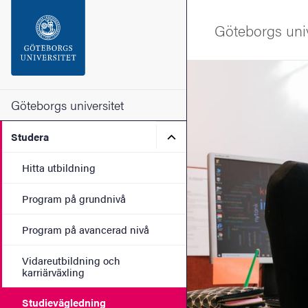
Sökfunktionen
Göteborgs univ
Sidfoten
Bild
Kontakta universitetet
Göteborgs universitet
Undermeny för Studera
Studera
Om webbplatsen
Hitta utbildning
Program på grundnivå
Program på avancerad nivå
Vidareutbildning och
karriärväxling
Studievägledning