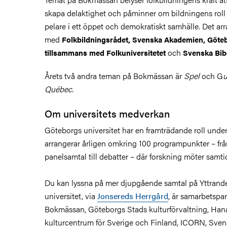
skapa delaktighet och påminner om bildningens rol
pelare i ett öppet och demokratiskt samhälle. Det ar
med
Folkbildningsrådet, Svenska Akademien, Göteb
och
tillsammans med Folkuniversitetet
Svenska Bibe
Årets två andra teman på Bokmässan är
Spel
och G
u
Québec.
Om universitets medverkan
Göteborgs universitet har en framträdande roll und
arrangerar årligen omkring 100 programpunkter – frå
panelsamtal till debatter – där forskning möter samtid
Du kan lyssna på mer djupgående samtal på Yttrande
universitet, via
Jonsereds Herrgård
, är samarbetspa
Bokmässan, Göteborgs Stads kulturförvaltning, Ha
kulturcentrum för Sverige och Finland, ICORN, Sve