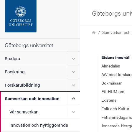
Sökfunktionen
Göteborgs univ
Sidfoten
Länkstig
Hem
Samverkan och 
Kontakta universitetet
Göteborgs universitet
Sidans innehåll
Undermeny för Studera
Studera
Om webbplatsen
Almedalen
Undermeny för Forskning
Forskning
AW med forskar
Bokmässan
Undermeny för Forskarutbi
Forskarutbildning
Ett HUM om
Undermeny för Samverkan 
Samverkan och innovation
Existens
Folk och Kultur
Undermeny för Vår samver
Vår samverkan
Frihamnsdagarn
Innovation och nyttiggörande
Jonsereds Herrg