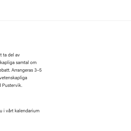
 ta del av
skapliga samtal om
ebatt. Arrangeras 3–5
svetenskapliga
 Pustervik.
 i vårt kalendarium