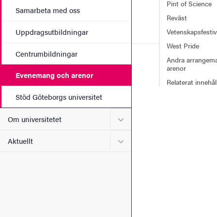
Pint of Science
Samarbeta med oss
Reväst
Uppdragsutbildningar
Vetenskapsfesti
West Pride
Centrumbildningar
Andra arrangem
arenor
Evenemang och arenor
Relaterat innehål
Stöd Göteborgs universitet
Undermeny för Om universi
Om universitetet
Undermeny för Aktuellt
Aktuellt