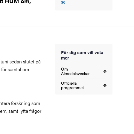
Ett HUM om,
se
För dig som vill veta
mer
 juni sedan slutet på
r för samtal om
Om
(Extern länk)
Almedalsveckan
Officiella
(Extern länk)
programmet
entera forskning som
lem, samt lyfta frågor