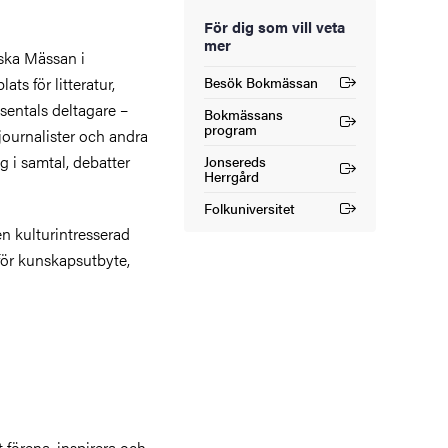
För dig som vill veta
mer
ska Mässan i
ts för litteratur,
Besök Bokmässan
(Extern länk)
sentals deltagare –
Bokmässans
(Extern länk)
program
, journalister och andra
 i samtal, debatter
Jonsereds
(Extern länk)
Herrgård
Folkuniversitet
(Extern länk)
n kulturintresserad
för kunskapsutbyte,
 förena, inspirera och