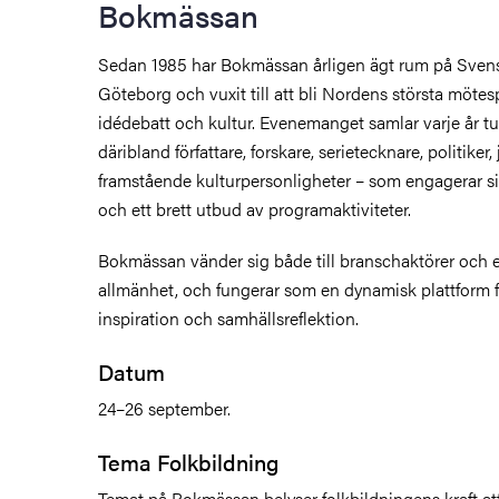
Bokmässan
Sedan 1985 har Bokmässan årligen ägt rum på Sven
Göteborg och vuxit till att bli Nordens största mötespla
idédebatt och kultur. Evenemanget samlar varje år tu
däribland författare, forskare, serietecknare, politiker
framstående kulturpersonligheter – som engagerar sig
och ett brett utbud av programaktiviteter.
Bokmässan vänder sig både till branschaktörer och e
allmänhet, och fungerar som en dynamisk plattform 
inspiration och samhällsreflektion.
Datum
24–26 september.
Tema Folkbildning
Temat på Bokmässan belyser folkbildningens kraft att