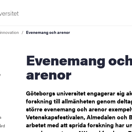
ersitet
innovation
Evenemang och arenor
Evenemang och
arenor
e
ldning
Göteborgs universitet engagerar sig akti
och innovation
forskning till allmänheten genom deltag
större evenemang och arenor exempel
kan
Vetenskapsfestivalen, Almedalen och 
a
arbetet med att sprida forskning har uni
ård