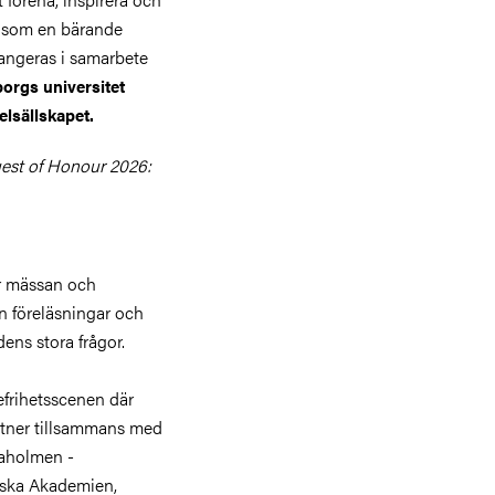
l som en bärande
rangeras i samarbete
orgs universitet
lsällskapet.
est of Honour 2026:
er mässan och
n föreläsningar och
ens stora frågor.
frihetsscenen där
rtner tillsammans med
naholmen -
nska Akademien,