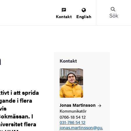
Sök
Kontakt
English
Kontakt
vt i att sprida
ande i flera
Jonas
Martinsson
vis
Kommunikatör
Bokmässan. I
0766-18 54 12
031-786 54 12
versitet flera
jonas.martinsson@gu.