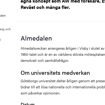
egna koncept som AW med forskare, 
Reväst och många fler.
valen
ang och
Almedalen
l
Almedalsveckan arrangeras årligen i Visby i slutet av
1960-talet och är en av världens största mötesplatse
tetet
demokrati och samhällsfrågor.
Om universitets medverkan
Göteborgs universitet deltar årligen genom att pres
bidrar till att lösa nationella och internationella prob
som påverkar opinionen.
Datum