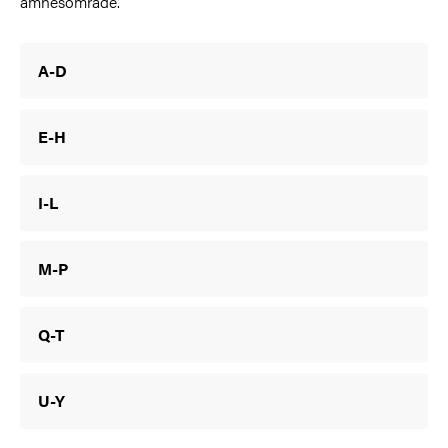
ämnesområde.
A-D
E-H
I-L
M-P
Q-T
U-Y