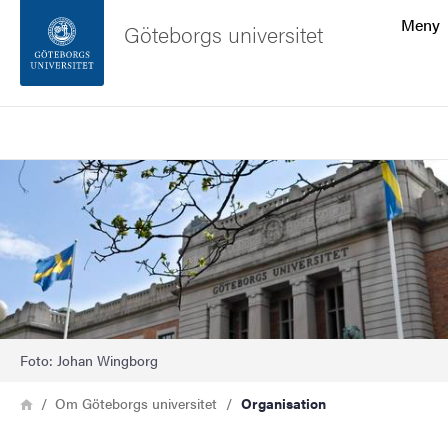
Sökfunktionen
Meny
Göteborgs universitet
Sidfoten
Sök
Kontakta universitetet
Bild
Om webbplatsen
Foto: Johan Wingborg
Länkstig
Hem
Om Göteborgs universitet
Organisation