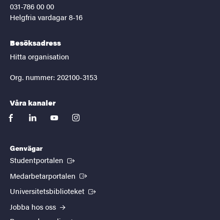
031-786 00 00
Helgfria vardagar 8-16
Besöksadress
Hitta organisation
Org. nummer: 202100-3153
Våra kanaler
facebook
linkedin
youtube
instagram
Genvägar
(Extern länk)
Studentportalen
(Extern länk)
Medarbetarportalen
(Extern länk)
Universitetsbiblioteket
Jobba hos oss