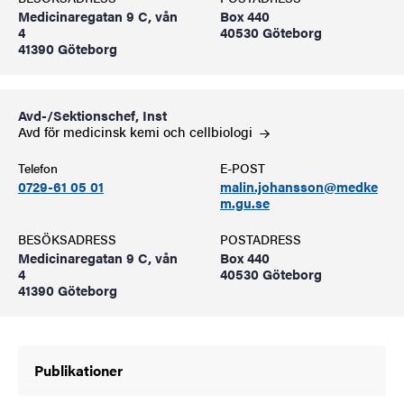
Medicinaregatan 9 C, vån
Box 440
4
40530 Göteborg
41390 Göteborg
Avd-/Sektionschef, Inst
Avd för medicinsk kemi och
cellbiologi
Telefon
E-POST
0729-61 05 01
malin.johansson@medke
m.gu.se
BESÖKSADRESS
POSTADRESS
Medicinaregatan 9 C, vån
Box 440
4
40530 Göteborg
41390 Göteborg
Publikationer