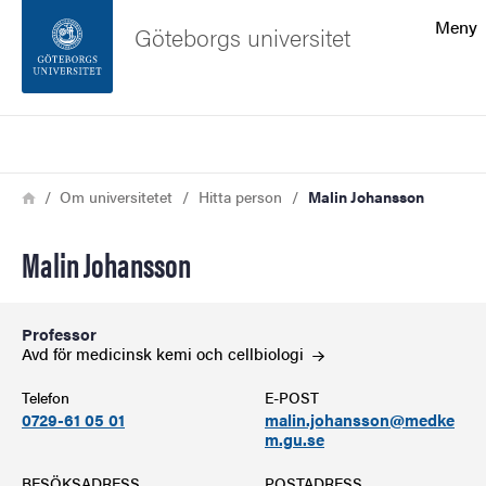
Sökfunktionen
Meny
Göteborgs universitet
Sidfoten
Sök
Kontakta universitetet
Länkstig
Hem
Om universitetet
Hitta person
Malin Johansson
Om webbplatsen
Malin Johansson
Professor
Avd för medicinsk kemi och
cellbiologi
Telefon
E-POST
0729-61 05 01
malin.johansson@medke
m.gu.se
BESÖKSADRESS
POSTADRESS