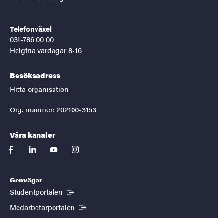
Telefonväxel
031-786 00 00
Helgfria vardagar 8-16
Besöksadress
Hitta organisation
Org. nummer: 202100-3153
Våra kanaler
facebook
linkedin
youtube
instagram
Genvägar
(Extern länk)
Studentportalen
(Extern länk)
Medarbetarportalen