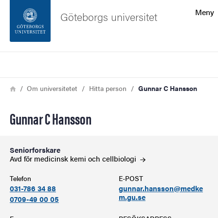
Sökfunktionen
Meny
Göteborgs universitet
Sidfoten
Sök
Kontakta universitetet
Länkstig
Hem
Om universitetet
Hitta person
Gunnar C Hansson
Om webbplatsen
Gunnar C Hansson
Seniorforskare
Avd för medicinsk kemi och
cellbiologi
Telefon
E-POST
031-786 34 88
gunnar.hansson@medke
m.gu.se
0709-49 00 05