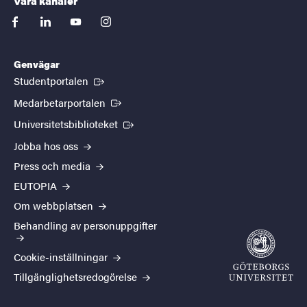
Våra kanaler
facebook
linkedin
youtube
instagram
Genvägar
(Extern länk)
Studentportalen
(Extern länk)
Medarbetarportalen
(Extern länk)
Universitetsbiblioteket
Jobba hos oss
Press och media
EUTOPIA
Om webbplatsen
Behandling av personuppgifter
Cookie-inställningar
Tillgänglighetsredogörelse