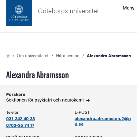
Sökfunktionen
Meny
Göteborgs universitet
Sidfoten
Sök
Kontakta universitetet
Länkstig
Hem
Om universitetet
Hitta person
Alexandra Abramsson
Om webbplatsen
Alexandra Abramsson
Forskare
Sektionen för psykiatri och
neurokemi
Telefon
E-POST
031-342 40 33
alexandra.abramsson.2@g
u.se
0703-35 74 17