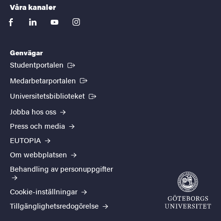
Våra kanaler
facebook
linkedin
youtube
instagram
Genvägar
(Extern länk)
Studentportalen
(Extern länk)
Medarbetarportalen
(Extern länk)
Universitetsbiblioteket
Jobba hos oss
Press och media
EUTOPIA
Om webbplatsen
Behandling av personuppgifter
Cookie-inställningar
Tillgänglighetsredogörelse