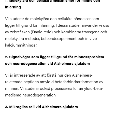
1. Molekylära och cellulära mekanismer för minne och
inlärning
Vi studerar de molekylära och cellulära händelser som
ligger till grund för inlärning. I dessa studier använder vi oss
av zebrafisken (Danio rerio) och kombinerar transgena och
molekylära metoder, beteendeexperiment och in vivo-
kalciummätningar.
2. Signalvägar som ligger till grund för minnessproblem
och neurodegeneration vid Alzheimers sjukdom
Vi är intresserade av att förstå hur den Alzheimers-
relaterade peptiden amyloid beta förhindrar formation av
minnen. Vi studerar också processerna för amyloid-beta-
medierad neurodegeneration.
3. Mikroglias roll vid Alzheimers sjukdom