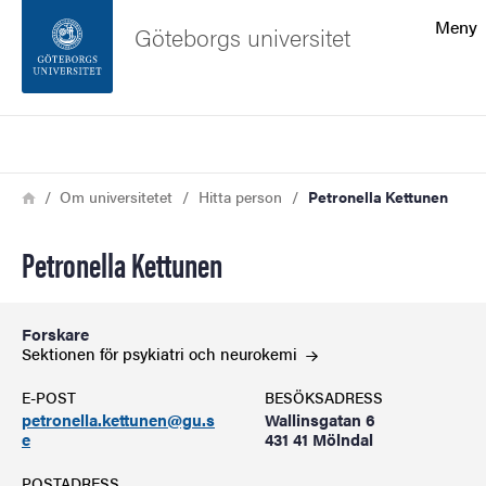
Sökfunktionen
Meny
Göteborgs universitet
Sidfoten
Sök
Kontakta universitetet
Länkstig
Hem
Om universitetet
Hitta person
Petronella Kettunen
Om webbplatsen
Petronella Kettunen
Forskare
Sektionen för psykiatri och
neurokemi
E-POST
BESÖKSADRESS
petronella.kettunen@gu.s
Wallinsgatan 6
e
431 41 Mölndal
POSTADRESS