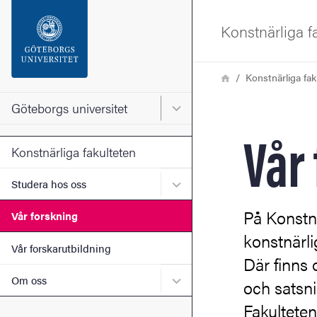
Sökfunktionen
Konstnärliga f
Sidfoten
Länkstig
Hem
Konstnärliga fak
Kontakta universitetet
Göteborgs universitet
Huvudmeny för Göteborgs un
Vår
Om webbplatsen
Konstnärliga fakulteten
Undermeny för Studera ho
Studera hos oss
På Konstnä
Vår forskning
konstnärl
Vår forskarutbildning
Där finns
Undermeny för Om oss
Om oss
och satsni
Fakulteten