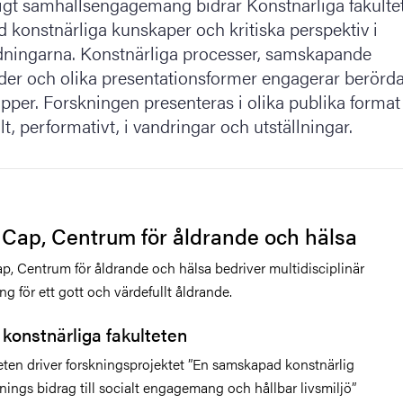
ligt samhällsengagemang bidrar Konstnärliga fakulte
 konstnärliga kunskaper och kritiska perspektiv i
ningarna. Konstnärliga processer, samskapande
er och olika presentationsformer engagerar berörd
pper. Forskningen presenteras i olika publika format
lt, performativt, i vandringar och utställningar.
 Cap,
C
entrum för åldrande och hälsa
ap,
C
entrum för åldrande och hälsa bedriver multidisciplinär
ng för ett gott och värdefullt åldrande.
konstnärliga fakulteten
eten driver forskningsprojektet ”En samskapad konstnärlig
nings bidrag till socialt engagemang och hållbar livsmiljö”