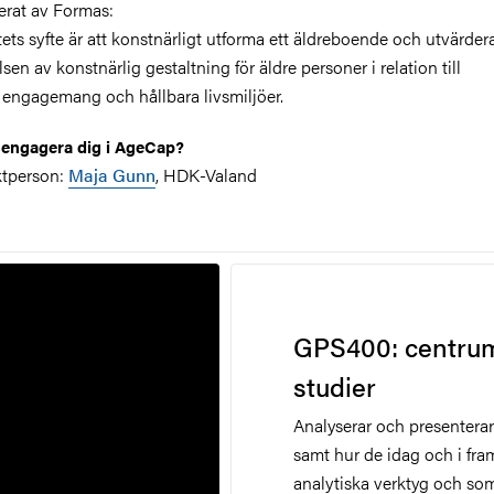
ierat av Formas:
tets syfte är att konstnärligt utforma ett äldreboende och utvärder
sen av konstnärlig gestaltning för äldre personer i relation till
t engagemang och hållbara livsmiljöer.
u engagera dig i AgeCap?
tperson:
Maja Gunn
, HDK-Valand
GPS400: centrum
studier
Analyserar och presenterar 
samt hur de idag och i fra
analytiska verktyg och som 