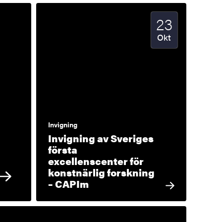
23
Startdatum
2024
Okt
Invigning
Invigning av Sveriges
första
excellenscenter för
konstnärlig forskning
– CAPIm