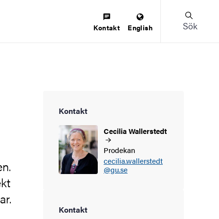
Sök
Kontakt
English
Kontakt
Cecilia
Wallerstedt
Prodekan
cecilia.wallerstedt
en.
@gu.se
kt
ar.
Kontakt