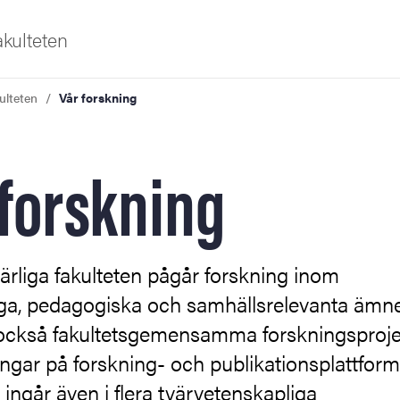
akulteten
ulteten
Vår forskning
iversitet
 forskning
s oss
rliga fakulteten pågår forskning inom
iga, pedagogiska och samhällsrelevanta ämn
 också fakultetsgemensamma forskningsproje
ngar på forskning- och publikationsplattform
 ingår även i flera tvärvetenskapliga