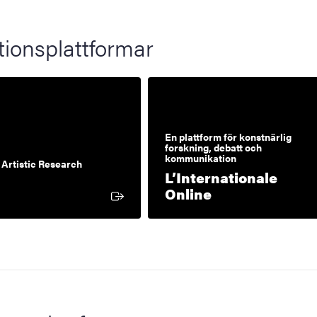
tionsplattformar
En plattform för konstnärlig
forskning, debatt och
kommunikation
 Artistic Research
L’Internationale
xtern länk
Extern länk
Online