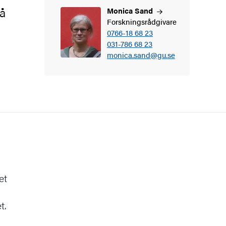
på
Monica
Sand
Forskningsrådgivare
0766-18 68 23
031-786 68 23
monica.sand@gu.se
et
t.