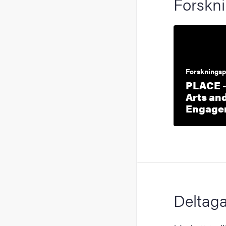
Forskni
Forskningsp
PLACE - 
Arts and
Engage
Deltaga