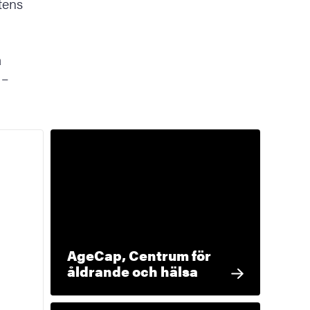
tens
a
 –
AgeCap, Centrum för
åldrande och hälsa