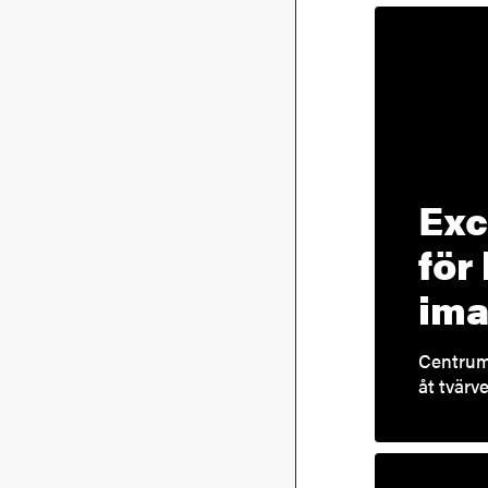
Exc
för
ima
Centrum 
åt tvärv