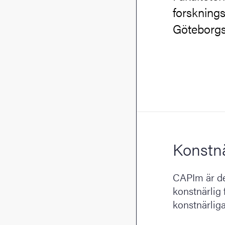
forskning
Göteborgs 
Konstnä
CAPIm är de
konstnärlig 
konstnärlig