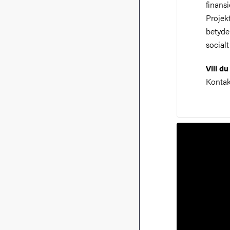
finans
Projek
betydel
social
Vill d
Kontak