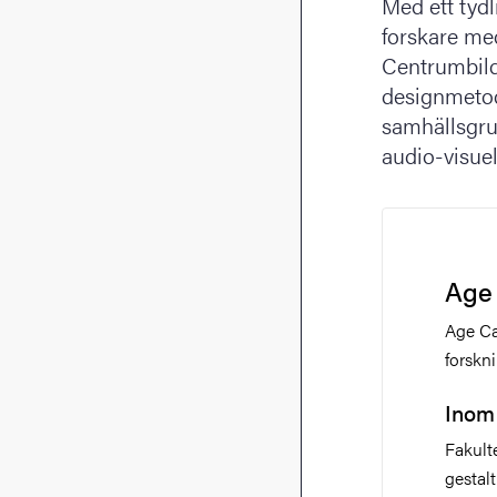
Med ett tyd
forskare med
Centrumbild
designmetod
samhällsgru
audio-visuel
Age
Age C
forskni
Inom 
Fakult
gestalt