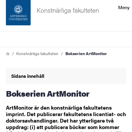
Sökfunktionen
Meny
Konstnärliga fakulteten
Sidfoten
Sök
Kontakta universitetet
Länkstig
Hem
Konstnärliga fakulteten
Bokserien ArtMonitor
Om webbplatsen
Sidans innehåll
Bokserien ArtMonitor
ArtMonitor är den konstnärliga fakultetens
imprint. Det publicerar fakultetens licentiat- och
doktorsavhandlingar. Det har ytterligare två
uppdrag: (i) att publicera böcker som kommer