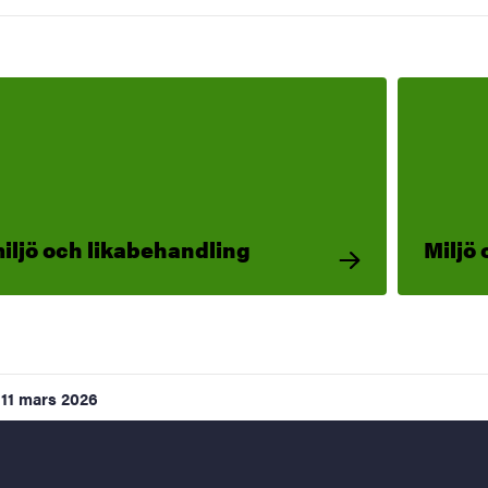
iljö och likabehandling
Miljö 
11 mars 2026