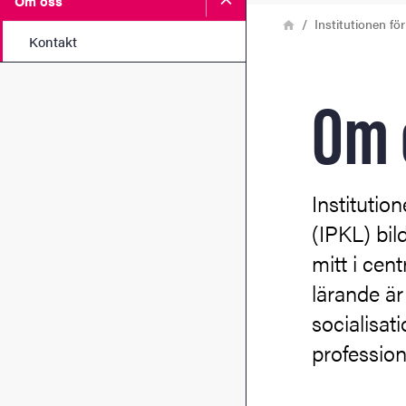
Om oss
Länkstig
Hem
Institutionen f
Kontakt
Om 
Instituti
(IPKL) bi
mitt i ce
lärande ä
socialisati
professio