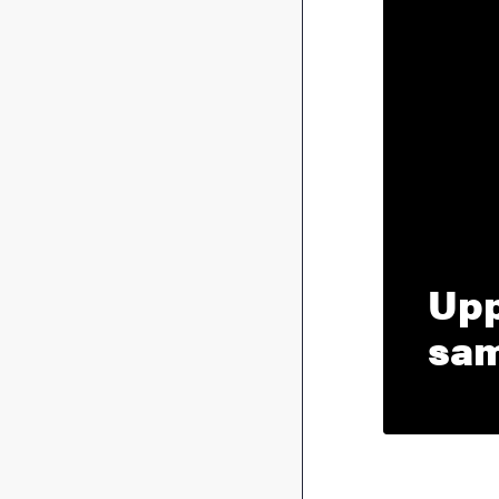
Upp
sam