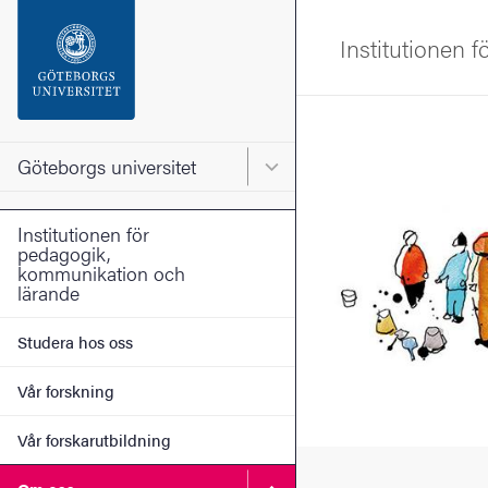
Sökfunktionen
Institutionen 
Sidfoten
Bild
Kontakta universitetet
Göteborgs universitet
Huvudmeny för Göteborgs un
Om webbplatsen
Institutionen för
pedagogik,
kommunikation och
lärande
Studera hos oss
Vår forskning
Vår forskarutbildning
Undermeny för Om oss