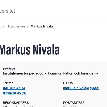
ersitet
t
Hitta person
Markus Nivala
Markus Nivala
ldning
Prefekt
Institutionen för pedagogik, kommunikation och
lärande
och innovation
Telefon
E-POST
031-786 45 74
markus.nivala@gu.se
tetet
0766-18 45 74
BESÖKSADRESS
POSTADRESS