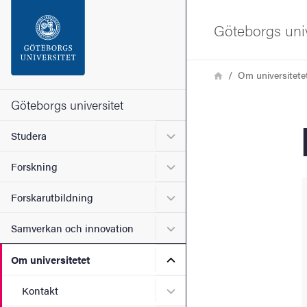
Sökfunktionen
Göteborgs univ
Sidfoten
Länkstig
Hem
Om universitete
Kontakta universitetet
Göteborgs universitet
Undermeny för Studera
Studera
Om webbplatsen
Undermeny för Forskning
Forskning
Undermeny för Forskarutbi
Forskarutbildning
Undermeny för Samverkan 
Samverkan och innovation
Undermeny för Om universi
Om universitetet
Undermeny för Kontakt
Kontakt