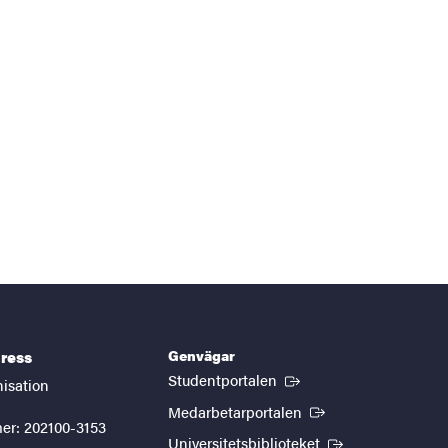
Genvägar
ress
(Extern länk)
Studentportalen
nisation
(Extern länk)
Medarbetarportalen
er: 202100-3153
(Extern länk)
Universitetsbiblioteket