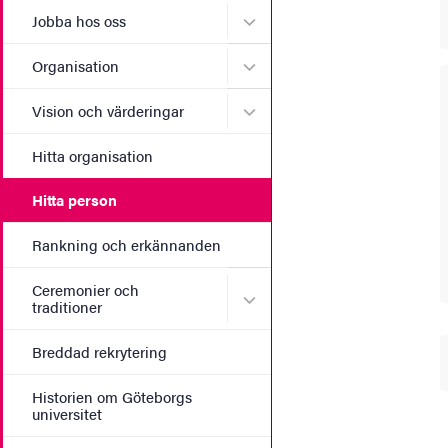
Undermeny för Jobba hos 
Jobba hos oss
Undermeny för Organisati
Organisation
Undermeny för Vision och 
Vision och värderingar
Hitta organisation
Hitta person
Rankning och erkännanden
Ceremonier och
Undermeny för Ceremonier 
traditioner
Breddad rekrytering
Historien om Göteborgs
universitet