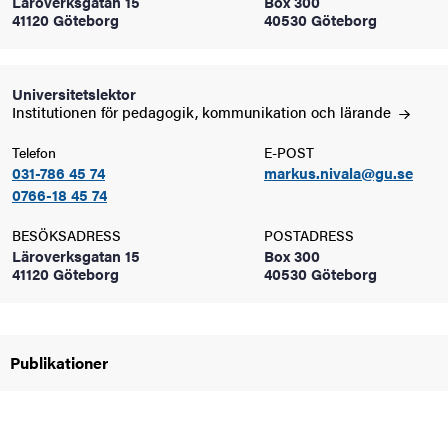
Läroverksgatan 15
Box 300
oss
41120 Göteborg
40530 Göteborg
on
Universitetslektor
värderingar
Institutionen för pedagogik, kommunikation och
lärande
Telefon
E-POST
031-786 45 74
markus.nivala@gu.se
0766-18 45 74
BESÖKSADRESS
POSTADRESS
Läroverksgatan 15
Box 300
41120 Göteborg
40530 Göteborg
och traditioner
Publikationer