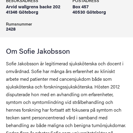
BESÖKSADRESS
POSTADRESS
Arvid wallgrens backe 202
Box 457
41346 Göteborg
40530 Göteborg
Rumsnummer
2428
Om Sofie Jakobsson
Sofie Jakobsson är legitimerad sjuksköterska och docent i
omvårdnad. Sofie har många års erfarenhet av kliniskt
arbete med patienter med cancersjukdom både som
sjuksköterska och forskningssjuksköterska. Hösten 2012
disputerade hon med en avhandling om erfarenheter,
symtom och symtomlindring vid strålbehandling och
hennes forskning har fortsatt att fokusera på symtom och
tecken samt personcentrerad vård i samband med
behandling av både maligna och benigna tumörsjukdomar.
Sedan flera år arbetar Sofie som universitetslektor på