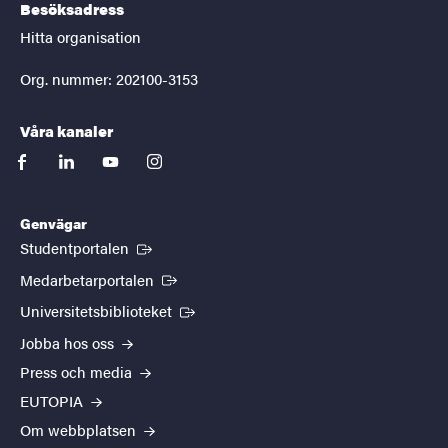
Besöksadress
Hitta organisation
Org. nummer: 202100-3153
Våra kanaler
facebook
linkedin
youtube
instagram
Genvägar
(Extern länk)
Studentportalen
(Extern länk)
Medarbetarportalen
(Extern länk)
Universitetsbiblioteket
Jobba hos oss
Press och media
EUTOPIA
Om webbplatsen