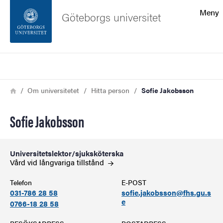
Sökfunktionen
Meny
Göteborgs universitet
Sidfoten
Sök
Kontakta universitetet
Länkstig
Hem
Om universitetet
Hitta person
Sofie Jakobsson
Om webbplatsen
Sofie Jakobsson
Universitetslektor/sjuksköterska
Vård vid långvariga
tillstånd
Telefon
E-POST
031-786 28 58
sofie.jakobsson@fhs.gu.s
e
0766-18 28 58