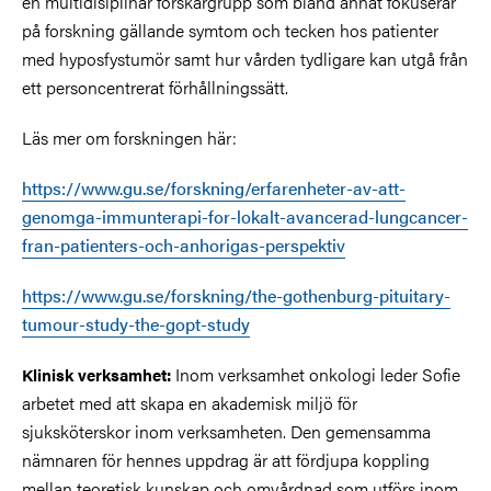
en multidisiplinär forskargrupp som bland annat fokuserar
på forskning gällande symtom och tecken hos patienter
med hyposfystumör samt hur vården tydligare kan utgå från
ett personcentrerat förhållningssätt.
Läs mer om forskningen här:
https://www.gu.se/forskning/erfarenheter-av-att-
genomga-immunterapi-for-lokalt-avancerad-lungcancer-
fran-patienters-och-anhorigas-perspektiv
https://www.gu.se/forskning/the-gothenburg-pituitary-
tumour-study-the-gopt-study
Inom verksamhet onkologi leder Sofie
Klinisk verksamhet:
arbetet med att skapa en akademisk miljö för
sjuksköterskor inom verksamheten. Den gemensamma
nämnaren för hennes uppdrag är att fördjupa koppling
mellan teoretisk kunskap och omvårdnad som utförs inom