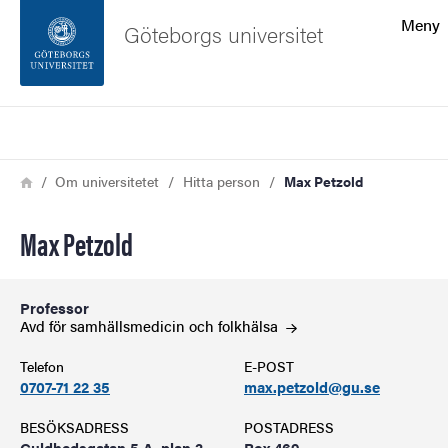
Sökfunktionen
Meny
Göteborgs universitet
Sidfoten
Sök
Kontakta universitetet
Länkstig
Hem
Om universitetet
Hitta person
Max Petzold
Om webbplatsen
Max Petzold
Professor
Avd för samhällsmedicin och
folkhälsa
Telefon
E-POST
0707-71 22 35
max.petzold@gu.se
BESÖKSADRESS
POSTADRESS
Guldhedsgatan 5 A, plan 3
Box 469