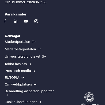
Org. nummer: 202100-3153
Våra kanaler
facebook
linkedin
youtube
instagram
Genvägar
(Extern länk)
Studentportalen
(Extern länk)
Medarbetarportalen
(Extern länk)
Universitetsbiblioteket
Jobba hos oss
Press och media
EUTOPIA
Om webbplatsen
Behandling av personuppgifter
Cookie-inställningar