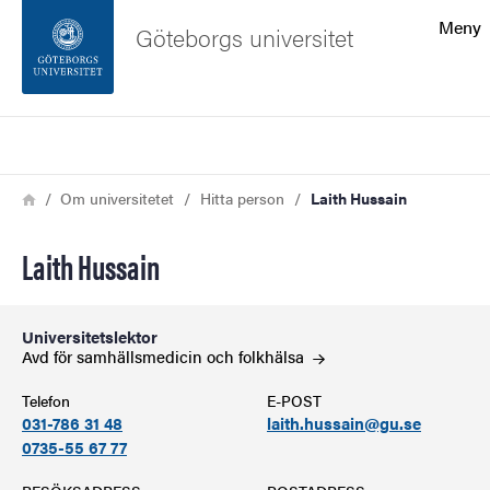
Sökfunktionen
Meny
Göteborgs universitet
Sidfoten
Sök
Kontakta universitetet
Länkstig
Hem
Om universitetet
Hitta person
Laith Hussain
Om webbplatsen
Laith Hussain
Universitetslektor
Avd för samhällsmedicin och
folkhälsa
Telefon
E-POST
031-786 31 48
laith.hussain@gu.se
0735-55 67 77