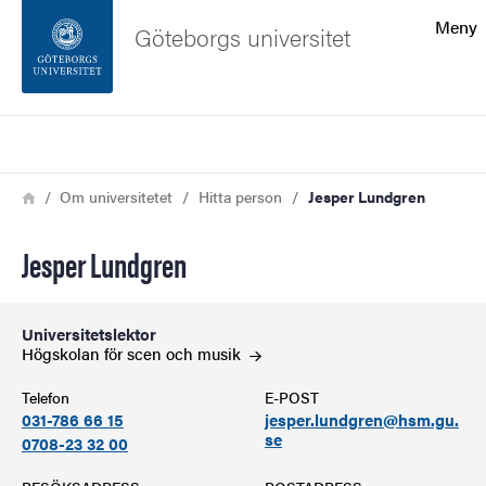
Sökfunktionen
Meny
Göteborgs universitet
Sidfoten
Sök
Kontakta universitetet
Länkstig
Hem
Om universitetet
Hitta person
Jesper Lundgren
Om webbplatsen
Jesper Lundgren
Universitetslektor
Högskolan för scen och
musik
Telefon
E-POST
031-786 66 15
jesper.lundgren@hsm.gu.
se
0708-23 32 00