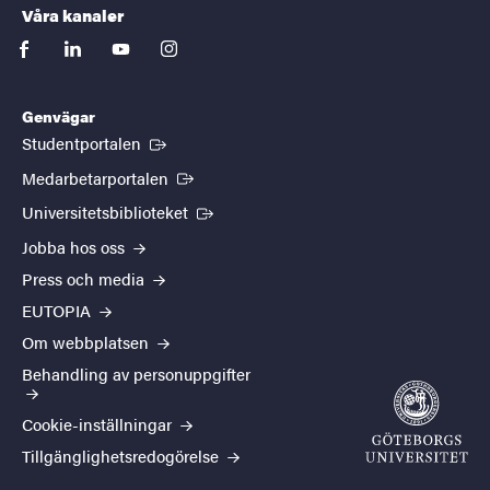
Våra kanaler
facebook
linkedin
youtube
instagram
Genvägar
(Extern länk)
Studentportalen
(Extern länk)
Medarbetarportalen
(Extern länk)
Universitetsbiblioteket
Jobba hos oss
Press och media
EUTOPIA
Om webbplatsen
Behandling av personuppgifter
Cookie-inställningar
Tillgänglighetsredogörelse