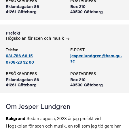
BESÖKSADRESS
POSTADRESS
Eklandagatan 86
Box 210
41261 Göteborg
40530 Göteborg
Prefekt
Högskolan för scen och
musik
Telefon
E-POST
031-786 66 15
jesper.lundgren@hsm.gu.
se
0708-23 32 00
BESÖKSADRESS
POSTADRESS
Eklandagatan 86
Box 210
41261 Göteborg
40530 Göteborg
Om Jesper Lundgren
Sedan augusti, 2023 är jag prefekt vid
Bakgrund
Högskolan för scen och musik, en roll som jag tidigare har